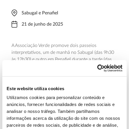
Sabugal e Penafiel
21 de junho de 2025
A Associação Verde promove dois passeios
interpretativos, um de manhã no Sabugal (das 9h30
às 12h30) e outro em Penafiel durante a tarde (das
15h00 às 18h00). O objetivo da caminhada é
explorar a biodiversidade local e proceder à
identificação, mapeamento e medição de árvores de
grande porte – as gigantes verdes.
Este website utiliza cookies
Utilizamos cookies para personalizar conteúdo e
Saiba mais e faça a inscrição
anúncios, fornecer funcionalidades de redes sociais e
analisar o nosso tráfego. Também partilhamos
informações acerca da utilização do site com os nossos
13.07.2026
parceiros de redes sociais, de publicidade e de análise,