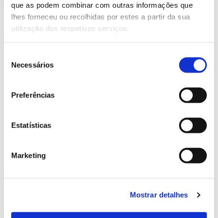
que as podem combinar com outras informações que
Genoma do priolo e de outras espécies em risco:
lhes forneceu ou recolhidas por estes a partir da sua
conhecer para conservar
utilização dos respetivos serviços.
Seleção
Necessários
de
02.07.2026
consentimento
Registar galhas de Trichi em acácia-das-espigas:
Preferências
cidadãos chamados a ajudar
Estatísticas
25.06.2026
Marketing
Natureza e florestas procuram jovens voluntários
no verão 2026
Mostrar detalhes