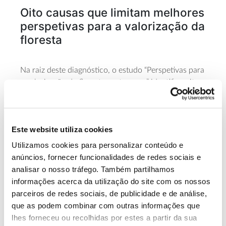
Oito causas que limitam melhores
perspetivas para a valorização da
floresta
Na raiz deste diagnóstico, o estudo “Perspetivas para
a valorização da floresta portuguesa” identifica oito
causas estruturais e limitantes:
Valor económico limitado, sem remuneração total
dos ativos das florestas.
Este website utiliza cookies
Neste ponto, sublinhou-se que o retorno económico
Utilizamos cookies para personalizar conteúdo e
direto da produção florestal é baixo, (estimado em
anúncios, fornecer funcionalidades de redes sociais e
menos de 7%) e que os riscos inerentes à floresta
analisar o nosso tráfego. Também partilhamos
reduzem a atratividade para investir, mas que as
externalidades e serviços indiretos, que incluem os
informações acerca da utilização do site com os nossos
serviços de ecossistema, têm um peso significativo
parceiros de redes sociais, de publicidade e de análise,
no valor indireto gerado pela floresta. O facto desta
que as podem combinar com outras informações que
vertente de serviços continuar a não ser remunerada
lhes forneceu ou recolhidas por estes a partir da sua
condiciona o retorno. Só a vertente de sequestro