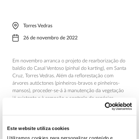
Torres Vedras
26 de novembro de 2022
Em novembro arranca o projeto de rearborização do
baldio do Casal Ventoso (pinhal do karting), em Santa
Cruz, Torres Vedras. Além da reflorestação com
árvores autóctones (pinheiros-bravos e pinheiros-
mansos), proceder-se-á à manutenção da vegetação
já existente e à remoção e controlo de espécies
exóticas (como a acácia). A ação, que terá a
colaboração do agrupamento de Escuteiros da
Ventosa, conta também com os munícipes para a
plantação destas árvores. Junte-se a esta iniciativa, a
Este website utiliza cookies
decorrer entre as 9h30 e as 13h00. Mais
Utilizamos cookies para personalizar conteúdo e