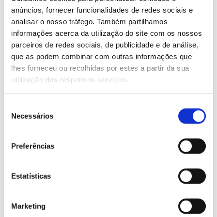
informações pelos telefones 261 320 769 e 261 320
anúncios, fornecer funcionalidades de redes sociais e
731ou pelo e-mail
gtf@cm-tvedras.pt
.
analisar o nosso tráfego. Também partilhamos
informações acerca da utilização do site com os nossos
Saiba mais sobre esta ação de
parceiros de redes sociais, de publicidade e de análise,
voluntariado.
que as podem combinar com outras informações que
lhes forneceu ou recolhidas por estes a partir da sua
utilização dos respetivos serviços.
13.07.2026
Seleção
Genoma do priolo e de outras espécies em risco:
Necessários
de
conhecer para conservar
consentimento
Preferências
02.07.2026
Estatísticas
Registar galhas de Trichi em acácia-das-espigas:
cidadãos chamados a ajudar
Marketing