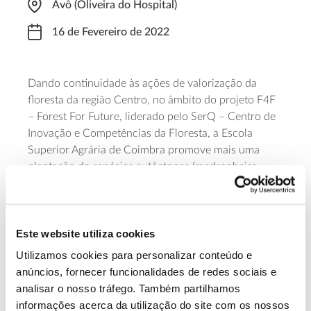
Avô (Oliveira do Hospital)
16 de Fevereiro de 2022
Dando continuidade às ações de valorização da
floresta da região Centro, no âmbito do projeto F4F
– Forest For Future, liderado pelo SerQ – Centro de
Inovação e Competências da Floresta, a Escola
Superior Agrária de Coimbra promove mais uma
plantação de espécies autóctones (medronheiro,
sobreiro e carvalho). A iniciativa, dinamizada em
parceria com a Associação de Estudantes da ESAC e
a Escola Superior de Tecnologia e Gestão de Oliveira
Este website utiliza cookies
do Hospital, tem início pelas 8h45, em Avô. A
participação é gratuita, mas sujeita a
inscrição
.
Utilizamos cookies para personalizar conteúdo e
anúncios, fornecer funcionalidades de redes sociais e
Saiba mais sobre esta plantação
analisar o nosso tráfego. Também partilhamos
informações acerca da utilização do site com os nossos