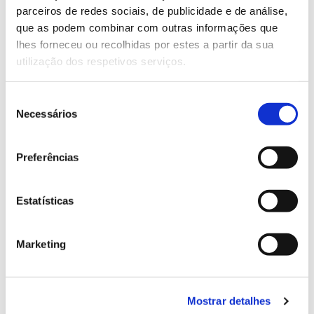
parceiros de redes sociais, de publicidade e de análise,
13.07.2026
que as podem combinar com outras informações que
lhes forneceu ou recolhidas por estes a partir da sua
Genoma do priolo e de outras espécies em risco:
utilização dos respetivos serviços.
conhecer para conservar
Seleção
Necessários
de
consentimento
02.07.2026
Preferências
Registar galhas de Trichi em acácia-das-espigas:
cidadãos chamados a ajudar
Estatísticas
Marketing
25.06.2026
Natureza e florestas procuram jovens voluntários
no verão 2026
Mostrar detalhes