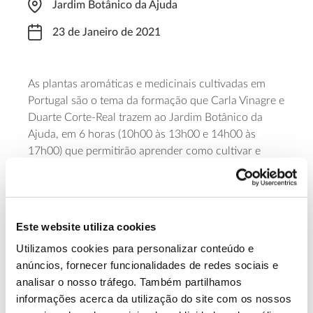
Jardim Botânico da Ajuda
23 de Janeiro de 2021
As plantas aromáticas e medicinais cultivadas em
Portugal são o tema da formação que Carla Vinagre e
Duarte Corte-Real trazem ao Jardim Botânico da
Ajuda, em 6 horas (10h00 às 13h00 e 14h00 às
17h00) que permitirão aprender como cultivar e
manter estas plantas, quais as suas aplicações
culinárias e que benefícios trazem à saúde. O curso
tem componentes teórico-práticas, pelo que a
participação está limitada a 9 elementos e tem um
Este website utiliza cookies
custo de 55 euros. É necessária
pré-inscrição
.
Utilizamos cookies para personalizar conteúdo e
anúncios, fornecer funcionalidades de redes sociais e
Saiba Mais sobre o curso online
analisar o nosso tráfego. Também partilhamos
informações acerca da utilização do site com os nossos