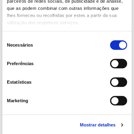
parceiros de redes sociais, de publicidade e de análise,
13.07.2026
que as podem combinar com outras informações que
Genoma do priolo e de outras espécies em risco:
lhes forneceu ou recolhidas por estes a partir da sua
conhecer para conservar
utilização dos respetivos serviços.
Seleção
Necessários
de
02.07.2026
consentimento
Preferências
Registar galhas de Trichi em acácia-das-espigas:
cidadãos chamados a ajudar
Estatísticas
Marketing
25.06.2026
Natureza e florestas procuram jovens voluntários
no verão 2026
Mostrar detalhes