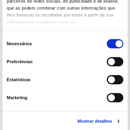
parceiros de redes sociais, de publicidade e de análise,
13.07.2026
que as podem combinar com outras informações que
Genoma do priolo e de outras espécies em risco:
lhes forneceu ou recolhidas por estes a partir da sua
conhecer para conservar
utilização dos respetivos serviços.
Seleção
Necessários
de
02.07.2026
consentimento
Preferências
Registar galhas de Trichi em acácia-das-espigas:
cidadãos chamados a ajudar
Estatísticas
Marketing
25.06.2026
Natureza e florestas procuram jovens voluntários
no verão 2026
Mostrar detalhes