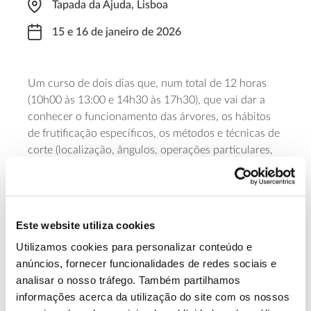
Tapada da Ajuda, Lisboa
15 e 16 de janeiro de 2026
Um curso de dois dias que, num total de 12 horas
(10h00 às 13:00 e 14h30 às 17h30), que vai dar a
conhecer o funcionamento das árvores, os hábitos
de frutificação específicos, os métodos e técnicas de
corte (localização, ângulos, operações particulares,
etc.) e os tipos de poda de árvores de fruto. A
vertente prática decorre na Tapada da Ajuda. A
iniciativa é da Associação dos Amigos do Jardim
Botânico da Ajuda e tem como formador Francisco
Este website utiliza cookies
Coimbra.
Utilizamos cookies para personalizar conteúdo e
anúncios, fornecer funcionalidades de redes sociais e
Saber mais
analisar o nosso tráfego. Também partilhamos
informações acerca da utilização do site com os nossos