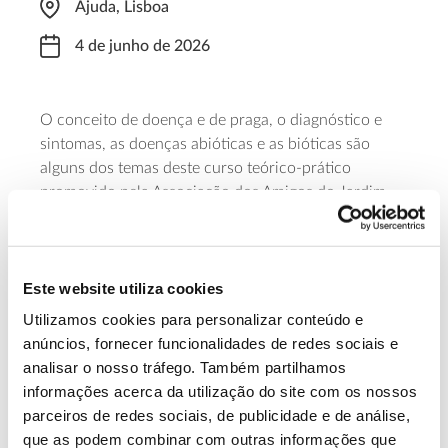
Ajuda, Lisboa
4 de junho de 2026
O conceito de doença e de praga
, o d
iagnóstico
e
s
intomas
, as d
oenças abióticas
e as
bióticas
são
alguns dos temas deste curso teórico-prático
promovido pela Associação dos Amigos do Jardim
Botânico da Ajuda. A formação, a cargo de Filomena
Caetano, decorre dia 4 de julho de 2026, das 10h00
às 13h00, e para participação é necessária inscrição.
Este website utiliza cookies
Saiba mais
Utilizamos cookies para personalizar conteúdo e
anúncios, fornecer funcionalidades de redes sociais e
analisar o nosso tráfego. Também partilhamos
13.07.2026
informações acerca da utilização do site com os nossos
parceiros de redes sociais, de publicidade e de análise,
Genoma do priolo e de outras espécies em risco:
que as podem combinar com outras informações que