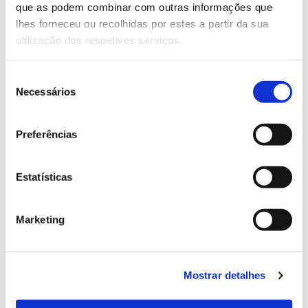
que as podem combinar com outras informações que
Genoma do priolo e de outras espécies em risco:
lhes forneceu ou recolhidas por estes a partir da sua
conhecer para conservar
utilização dos respetivos serviços.
Seleção
Necessários
de
02.07.2026
consentimento
Registar galhas de Trichi em acácia-das-espigas:
Preferências
cidadãos chamados a ajudar
Estatísticas
25.06.2026
Marketing
Natureza e florestas procuram jovens voluntários
no verão 2026
Mostrar detalhes