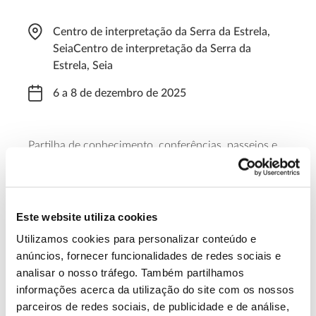
Centro de interpretação da Serra da Estrela,
SeiaCentro de interpretação da Serra da
Estrela, Seia
6 a 8 de dezembro de 2025
Partilha de conhecimento, conferências, passeios e
visitas estão entre as atividades deste primeiro
dedicado aos profissionais da ciência geográfica e à
reflexão sobre o papel da geografia, desde o ensino
ao planeamento da paisagem.
Este website utiliza cookies
Utilizamos cookies para personalizar conteúdo e
Saber mais
anúncios, fornecer funcionalidades de redes sociais e
analisar o nosso tráfego. Também partilhamos
informações acerca da utilização do site com os nossos
13.07.2026
parceiros de redes sociais, de publicidade e de análise,