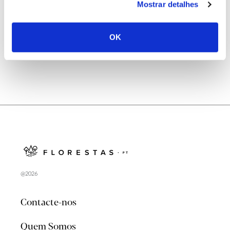
Mostrar detalhes
Natureza e florestas procuram jovens voluntários
no verão 2026
OK
@2026
Contacte-nos
Quem Somos