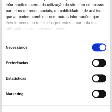
Saber mais
informações acerca da utilização do site com os nossos
parceiros de redes sociais, de publicidade e de análise,
que as podem combinar com outras informações que
13.07.2026
lhes forneceu ou recolhidas por estes a partir da sua
utilização dos respetivos serviços.
Genoma do priolo e de outras espécies em risco:
conhecer para conservar
Seleção
Necessários
de
consentimento
Preferências
02.07.2026
Registar galhas de Trichi em acácia-das-espigas:
Estatísticas
cidadãos chamados a ajudar
Marketing
25.06.2026