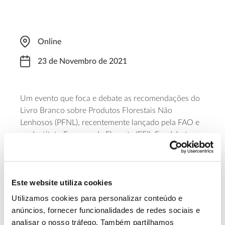
Online
23 de Novembro de 2021
Um evento que foca e debate as recomendações do
Livro Branco sobre Produtos Florestais Não
Lenhosos (PFNL), recentemente lançado pela FAO e
a o Instituto Europeu da Floresta (EFI). Em debate
estarão temas como o papel dos PFNL na transição
para a economia verde, as iniciativas para reforçar o
Green Deal
seu contributo no
e que ações podem
Este website utiliza cookies
tomar as organizações internacionais para apoiar
uma produção e consumo sustentável. Pode efetuar
Utilizamos cookies para personalizar conteúdo e
link
o seu
registo através deste
.
anúncios, fornecer funcionalidades de redes sociais e
analisar o nosso tráfego. Também partilhamos