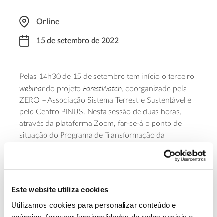
Online
15 de setembro de 2022
Pelas 14h30 de 15 de setembro tem início o terceiro
webinar
ForestWatch
do projeto
, coorganizado pela
ZERO – Associação Sistema Terrestre Sustentável e
pelo Centro PINUS. Nesta sessão de duas horas,
através da plataforma Zoom, far-se-á o ponto de
situação do Programa de Transformação da
Paisagem, um ano depois de assinados os primeiros
contratos de Áreas Integradas de Gestão da
Paisagem. O projeto é apoiado pelo Programa
Cidadãos Ativ@s, financiado pela Islândia,
Este website utiliza cookies
Liechtenstein e Noruega, e é, em Portugal, gerido
Utilizamos cookies para personalizar conteúdo e
pela Fundação Calouste Gulbenkian, em consórcio
anúncios, fornecer funcionalidades de redes sociais e
com a Fundação Bissaya Barreto. Mais informações