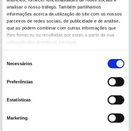
analisar o nosso tráfego. Também partilhamos
serão divulgadas brevemente.
informações acerca da utilização do site com os nossos
parceiros de redes sociais, de publicidade e de análise,
Saiba mais sobre este webinar.
que as podem combinar com outras informações que
lhes forneceu ou recolhidas por estes a partir da sua
utilização dos respetivos serviços.
13.07.2026
Genoma do priolo e de outras espécies em risco:
Seleção
conhecer para conservar
Necessários
de
consentimento
Preferências
02.07.2026
Estatísticas
Registar galhas de Trichi em acácia-das-espigas:
cidadãos chamados a ajudar
Marketing