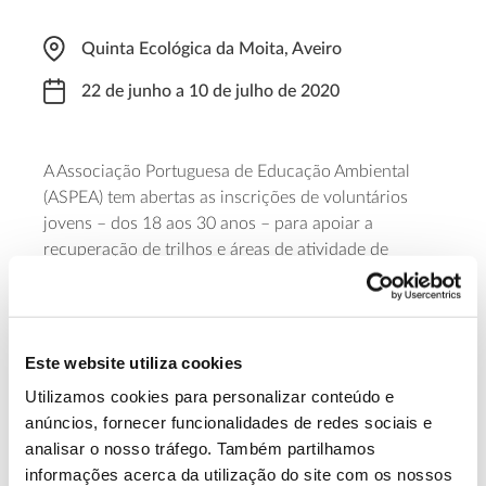
Quinta Ecológica da Moita, Aveiro
22 de junho a 10 de julho de 2020
A Associação Portuguesa de Educação Ambiental
(ASPEA) tem abertas as inscrições de voluntários
jovens – dos 18 aos 30 anos – para apoiar a
recuperação de trilhos e áreas de atividade de
natureza na Quinta Ecológica da Moita. Cada
voluntário receberá formação própria e ajudas de
custo de 12 euros por cada dia de voluntariado (4
horas).
Este website utiliza cookies
Utilizamos cookies para personalizar conteúdo e
Saiba mais sobre o programa de
anúncios, fornecer funcionalidades de redes sociais e
voluntariado jovem
analisar o nosso tráfego. Também partilhamos
informações acerca da utilização do site com os nossos