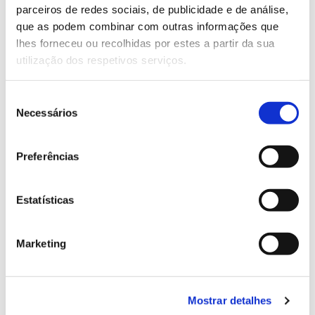
parceiros de redes sociais, de publicidade e de análise,
13.07.2026
que as podem combinar com outras informações que
lhes forneceu ou recolhidas por estes a partir da sua
Genoma do priolo e de outras espécies em risco:
utilização dos respetivos serviços.
conhecer para conservar
Seleção
Necessários
de
consentimento
02.07.2026
Preferências
Registar galhas de Trichi em acácia-das-espigas:
cidadãos chamados a ajudar
Estatísticas
Marketing
25.06.2026
Natureza e florestas procuram jovens voluntários
no verão 2026
Mostrar detalhes