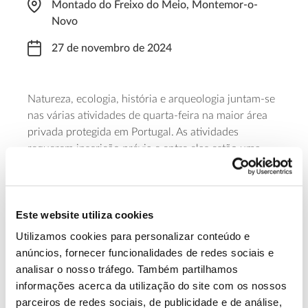
Montado do Freixo do Meio, Montemor-o-
Novo
27 de novembro de 2024
Natureza, ecologia, história e arqueologia juntam-se
nas várias atividades de quarta-feira na maior área
privada protegida em Portugal. As atividades
requerem inscrição prévia e entre elas estão uma
Visita Guiada “As Origens”
com o arqueólogo
Manuel Calado, uma
Visita Guiada “O Montado do
Freixo do Meio”
com Alfredo Sendim e um
Este website utiliza cookies
Almoço
na “Cantina Cabana dos Bois”.
Utilizamos cookies para personalizar conteúdo e
Saiba mais
anúncios, fornecer funcionalidades de redes sociais e
analisar o nosso tráfego. Também partilhamos
informações acerca da utilização do site com os nossos
13.07.2026
parceiros de redes sociais, de publicidade e de análise,