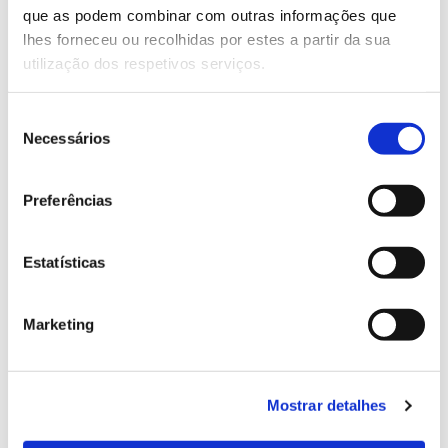
que as podem combinar com outras informações que
Genoma do priolo e de outras espécies em risco:
lhes forneceu ou recolhidas por estes a partir da sua
conhecer para conservar
utilização dos respetivos serviços.
Seleção
Necessários
de
02.07.2026
consentimento
Registar galhas de Trichi em acácia-das-espigas:
Preferências
cidadãos chamados a ajudar
Estatísticas
25.06.2026
Marketing
Natureza e florestas procuram jovens voluntários
no verão 2026
Mostrar detalhes