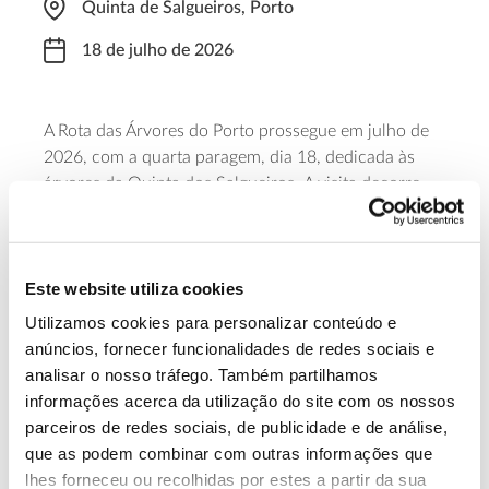
Quinta de Salgueiros, Porto
18 de julho de 2026
A Rota das Árvores do Porto prossegue em julho de
2026, com a quarta paragem, dia 18, dedicada às
árvores da Quinta dos Salgueiros.
A visita decorre
das
14h30
às
17h00
. Para participar é necessária
inscrição.
Este website utiliza cookies
Saiba mais
Utilizamos cookies para personalizar conteúdo e
anúncios, fornecer funcionalidades de redes sociais e
13.07.2026
analisar o nosso tráfego. Também partilhamos
informações acerca da utilização do site com os nossos
Genoma do priolo e de outras espécies em risco:
parceiros de redes sociais, de publicidade e de análise,
conhecer para conservar
que as podem combinar com outras informações que
lhes forneceu ou recolhidas por estes a partir da sua