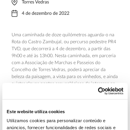
Torres Vedras
4 de dezembro de 2022
Uma caminhada de doze quilómetros aguarda-o na
Rota do Castro Zambujal, ou percurso pedestre PR4
TVD, que decorrerá a 4 de dezembro, a partir das
9h00 e até às 13h00. Nesta caminhada, em parceria
com a Associação de Marchas e Passeios do
Concelho de Torres Vedras, poderá apreciar da
beleza da paisagem, a vista para os vinhedos, e ainda
avistar alguns pontos arqueológicos de interesse na
zona, tais como o antigo Sanatório do Barro, a
estátua de Nossa Senhora da Pena ou o Convento do
Varatojo. A rota circular é e o valor por participante é
Este website utiliza cookies
de €3. É aconselhado o uso de calçado de
caminhada. Para mais informações e inscrições
Utilizamos cookies para personalizar conteúdo e
contacte através do
telefone
969 841 310 ou pelo e-
anúncios, fornecer funcionalidades de redes sociais e