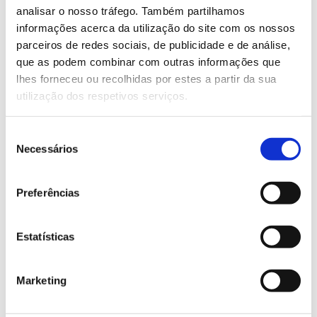
mail
info@ampctv.com
.
analisar o nosso tráfego. Também partilhamos
informações acerca da utilização do site com os nossos
Saiba mais sobre este percurso
parceiros de redes sociais, de publicidade e de análise,
que as podem combinar com outras informações que
lhes forneceu ou recolhidas por estes a partir da sua
13.07.2026
utilização dos respetivos serviços.
Genoma do priolo e de outras espécies em risco:
conhecer para conservar
Seleção
Necessários
de
consentimento
Preferências
02.07.2026
Registar galhas de Trichi em acácia-das-espigas:
Estatísticas
cidadãos chamados a ajudar
Marketing