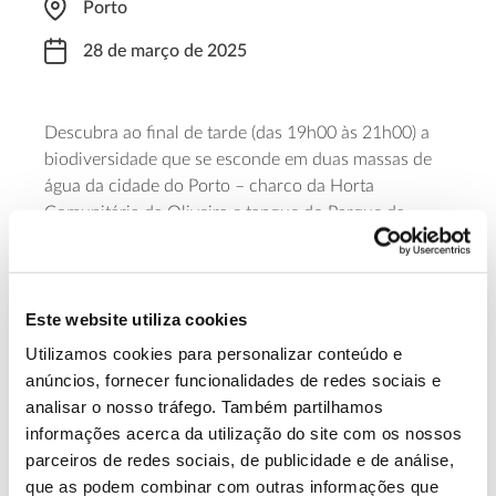
Porto
28 de março de 2025
Descubra ao final de tarde (das 19h00 às 21h00) a
biodiversidade que se esconde em duas massas de
água da cidade do Porto – charco da Horta
Comunitária da Oliveira e tanque do Parque da
Alameda de Cartes – em mais uma sessão do
Programa Roteiro dos Anfíbios do Porto. Para
participar é necessária inscrição prévia.
Este website utiliza cookies
Saiba mais e inscreva-se
Utilizamos cookies para personalizar conteúdo e
anúncios, fornecer funcionalidades de redes sociais e
analisar o nosso tráfego. Também partilhamos
13.07.2026
informações acerca da utilização do site com os nossos
parceiros de redes sociais, de publicidade e de análise,
Genoma do priolo e de outras espécies em risco:
que as podem combinar com outras informações que