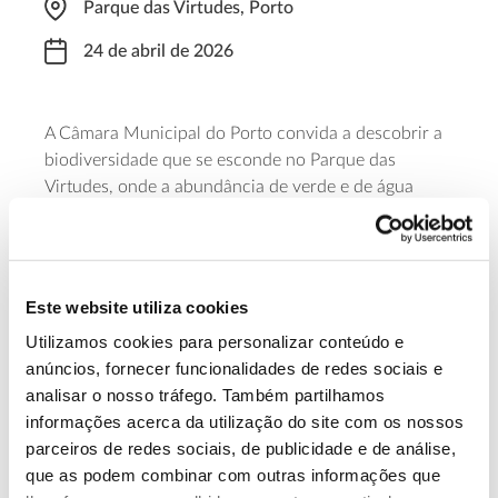
Parque das Virtudes, Porto
24 de abril de 2026
A Câmara Municipal do Porto convida a descobrir a
biodiversidade que se esconde no Parque das
Virtudes, onde a abundância de verde e de água
sustenta uma importante população de sapo-
parteiro. A atividade decorre das 20h30 às 22h30 e
para participar é necessária inscrição prévia.
Este website utiliza cookies
Saiba mais
Utilizamos cookies para personalizar conteúdo e
anúncios, fornecer funcionalidades de redes sociais e
analisar o nosso tráfego. Também partilhamos
13.07.2026
informações acerca da utilização do site com os nossos
Genoma do priolo e de outras espécies em risco:
parceiros de redes sociais, de publicidade e de análise,
conhecer para conservar
que as podem combinar com outras informações que