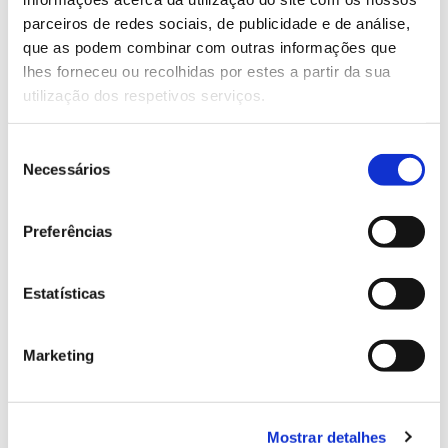
parceiros de redes sociais, de publicidade e de análise,
que as podem combinar com outras informações que
13.07.2026
lhes forneceu ou recolhidas por estes a partir da sua
Genoma do priolo e de outras espécies em risco:
utilização dos respetivos serviços.
conhecer para conservar
Seleção
Necessários
de
consentimento
02.07.2026
Preferências
Registar galhas de Trichi em acácia-das-espigas:
cidadãos chamados a ajudar
Estatísticas
Marketing
25.06.2026
Natureza e florestas procuram jovens voluntários
Mostrar detalhes