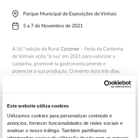
Parque Municipal de Exposições de Vinhais
5 a 7 de Novembro de 2021
Castanea
A 16.ª edição da Rural
– Festa da Castanha
de Vinhais volta “à rua” em 2021 para valorizar a
castanha, promovê-la gastronomicamente e
potenciar a sua produção. O evento dura três dias,
reunindo as principais empresas ligadas a este
sector, produtos relacionados com a castanha e
outros da gastronomia local. Do programa da Rural
Castanea constam ainda as Jornadas do Castanheiro
Este website utiliza cookies
e o magusto permanente no Maior Assador de
Utilizamos cookies para personalizar conteúdo e
Castanhas do Mundo.
anúncios, fornecer funcionalidades de redes sociais e
analisar o nosso tráfego. Também partilhamos
Saiba Mais sobre a Rural Castanea
informações acerca da utilização do site com os nossos