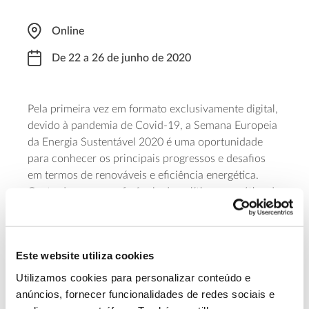
Online
De 22 a 26 de junho de 2020
Pela primeira vez em formato exclusivamente digital,
devido à pandemia de Covid-19, a Semana Europeia
da Energia Sustentável 2020 é uma oportunidade
para conhecer os principais progressos e desafios
em termos de renováveis e eficiência energética.
Centrada numa conferência de política energética de
alto nível, a Semana Europeia é organizada pela
Comissão Europeia. O tema deste ano é “Para além
da crise: energia limpa para uma recuperação e
Este website utiliza cookies
crescimento verdes”, sendo o Pacto Ecológico da
EU Green Deal
União Europeia (
) um tema transversal.
Utilizamos cookies para personalizar conteúdo e
anúncios, fornecer funcionalidades de redes sociais e