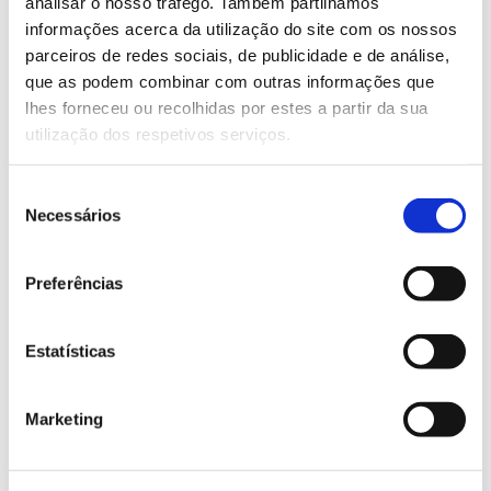
Saiba mais sobre a Semana Europeia da
analisar o nosso tráfego. Também partilhamos
informações acerca da utilização do site com os nossos
Energia Sustentável
parceiros de redes sociais, de publicidade e de análise,
que as podem combinar com outras informações que
lhes forneceu ou recolhidas por estes a partir da sua
13.07.2026
utilização dos respetivos serviços.
Genoma do priolo e de outras espécies em risco:
conhecer para conservar
Seleção
Necessários
de
consentimento
Preferências
02.07.2026
Registar galhas de Trichi em acácia-das-espigas:
Estatísticas
cidadãos chamados a ajudar
Marketing
25.06.2026