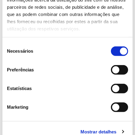
parceiros de redes sociais, de publicidade e de análise,
que as podem combinar com outras informações que
13.07.2026
lhes forneceu ou recolhidas por estes a partir da sua
Genoma do priolo e de outras espécies em risco:
utilização dos respetivos serviços.
conhecer para conservar
Seleção
Necessários
de
consentimento
02.07.2026
Preferências
Registar galhas de Trichi em acácia-das-espigas:
cidadãos chamados a ajudar
Estatísticas
Marketing
25.06.2026
Natureza e florestas procuram jovens voluntários
Mostrar detalhes