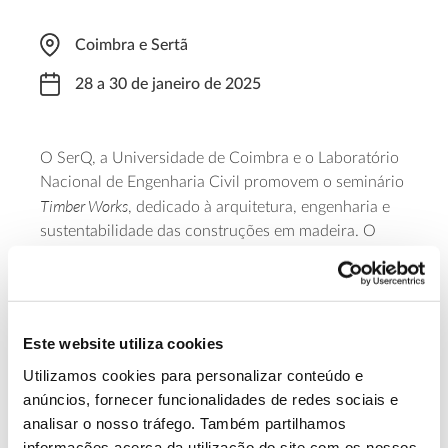
Coimbra e Sertã
28 a 30 de janeiro de 2025
O SerQ, a Universidade de Coimbra e o Laboratório
Nacional de Engenharia Civil promovem o seminário
Timber Works
, dedicado à arquitetura, engenharia e
sustentabilidade das construções em madeira. O
evento decorre de 28 a 30 de janeiro de 2025, com
início na Universidade de Coimbra, às 08:15 do
primeiro dia, e encerramento na manhã do terceiro
dia, no SerQ – Centro de Inovação e Competências
Este website utiliza cookies
da Floresta, na Sertã, após a realização de uma aula
Utilizamos cookies para personalizar conteúdo e
aberta.
anúncios, fornecer funcionalidades de redes sociais e
analisar o nosso tráfego. Também partilhamos
Saber mais
informações acerca da utilização do site com os nossos