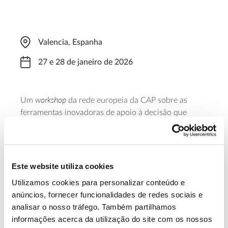
Valencia, Espanha
27 e 28 de janeiro de 2026
workshop
Um
da rede europeia da CAP sobre as
ferramentas inovadoras de apoio à decisão que
podem apoiar agricultores, silvicultores e seus
consultores a melhorar o uso de recursos e a
aumentar a sustentabilidade ambiental e a resiliência
às pressões climáticas, mantendo a viabilidade
Este website utiliza cookies
económica das operações.
Utilizamos cookies para personalizar conteúdo e
anúncios, fornecer funcionalidades de redes sociais e
Saber mais
analisar o nosso tráfego. Também partilhamos
informações acerca da utilização do site com os nossos