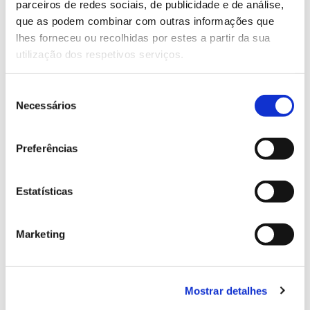
parceiros de redes sociais, de publicidade e de análise,
13.07.2026
que as podem combinar com outras informações que
Genoma do priolo e de outras espécies em risco:
lhes forneceu ou recolhidas por estes a partir da sua
conhecer para conservar
utilização dos respetivos serviços.
Seleção
Necessários
de
consentimento
02.07.2026
Preferências
Registar galhas de Trichi em acácia-das-espigas:
cidadãos chamados a ajudar
Estatísticas
Marketing
25.06.2026
Natureza e florestas procuram jovens voluntários
no verão 2026
Mostrar detalhes