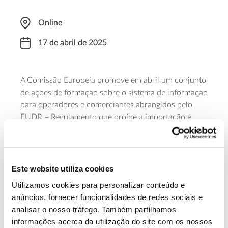
Online
17 de abril de 2025
A Comissão Europeia promove em abril um conjunto
de ações de formação sobre o sistema de informação
para operadores e comerciantes abrangidos pelo
EUDR – Regulamento que proíbe a importação e
venda na União Europeia de produtos associados a
práticas relacionadas com desflorestação. Uma das
online
sessões de formação decorre
, dia 17 de abril,
das 13 às 14 horas. Para acompanhar é necessária
Este website utiliza cookies
inscrição prévia.
Utilizamos cookies para personalizar conteúdo e
anúncios, fornecer funcionalidades de redes sociais e
Saiba mais
analisar o nosso tráfego. Também partilhamos
informações acerca da utilização do site com os nossos