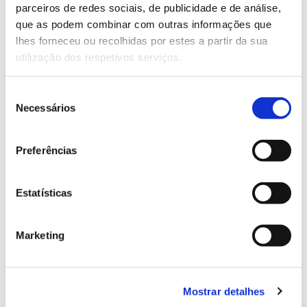
parceiros de redes sociais, de publicidade e de análise,
13.07.2026
que as podem combinar com outras informações que
lhes forneceu ou recolhidas por estes a partir da sua
Genoma do priolo e de outras espécies em risco:
utilização dos respetivos serviços.
conhecer para conservar
Seleção
Necessários
de
consentimento
02.07.2026
Preferências
Registar galhas de Trichi em acácia-das-espigas:
cidadãos chamados a ajudar
Estatísticas
Marketing
25.06.2026
Natureza e florestas procuram jovens voluntários
no verão 2026
Mostrar detalhes