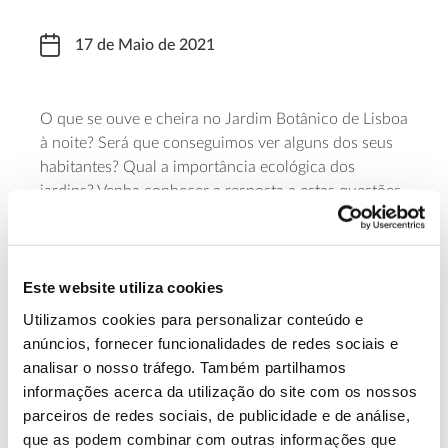
17 de Maio de 2021
O que se ouve e cheira no Jardim Botânico de Lisboa
à noite? Será que conseguimos ver alguns dos seus
habitantes? Qual a importância ecológica dos
jardins? Venha conhecer a resposta a estas questões
nesta iniciativa do Jardim Botânico de Lisboa, com
início às 20h00. A inscrição tem um custo de 2,5
euros e pode ser realizada através do
formulário
.
Este website utiliza cookies
Saiba mais sobre esta visita
Utilizamos cookies para personalizar conteúdo e
anúncios, fornecer funcionalidades de redes sociais e
analisar o nosso tráfego. Também partilhamos
13.07.2026
informações acerca da utilização do site com os nossos
parceiros de redes sociais, de publicidade e de análise,
Genoma do priolo e de outras espécies em risco:
que as podem combinar com outras informações que