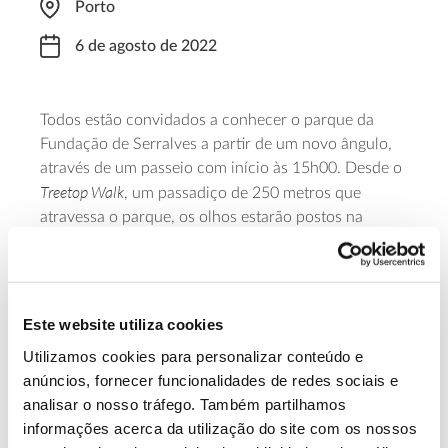
Porto
6 de agosto de 2022
Todos estão convidados a conhecer o parque da
Fundação de Serralves a partir de um novo ângulo,
através de um passeio com início às 15h00. Desde o
Treetop Walk
, um passadiço de 250 metros que
atravessa o parque, os olhos estarão postos na
natureza, nas folhas, nos ramos e nas copas das
árvores e na biodiversidade que albergam, nas aves e
nos seus ninhos. Inscreva-se gratuitamente até às
17h00 do dia anterior através
deste formulário
. O
Este website utiliza cookies
passeio repete-se a 14, 20 e 28 agosto de 2022.
Utilizamos cookies para personalizar conteúdo e
anúncios, fornecer funcionalidades de redes sociais e
Saiba mais sobre este passeio.
analisar o nosso tráfego. Também partilhamos
informações acerca da utilização do site com os nossos