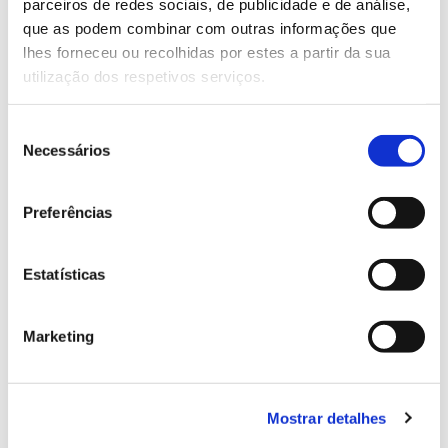
parceiros de redes sociais, de publicidade e de análise,
13.07.2026
que as podem combinar com outras informações que
Genoma do priolo e de outras espécies em risco:
lhes forneceu ou recolhidas por estes a partir da sua
conhecer para conservar
utilização dos respetivos serviços.
Seleção
Necessários
de
02.07.2026
consentimento
Preferências
Registar galhas de Trichi em acácia-das-espigas:
cidadãos chamados a ajudar
Estatísticas
Marketing
25.06.2026
Natureza e florestas procuram jovens voluntários
no verão 2026
Mostrar detalhes