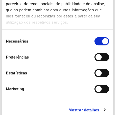
parceiros de redes sociais, de publicidade e de análise,
13.07.2026
que as podem combinar com outras informações que
lhes forneceu ou recolhidas por estes a partir da sua
Genoma do priolo e de outras espécies em risco:
utilização dos respetivos serviços.
conhecer para conservar
Seleção
Necessários
de
consentimento
02.07.2026
Preferências
Registar galhas de Trichi em acácia-das-espigas:
cidadãos chamados a ajudar
Estatísticas
Marketing
25.06.2026
Natureza e florestas procuram jovens voluntários
no verão 2026
Mostrar detalhes