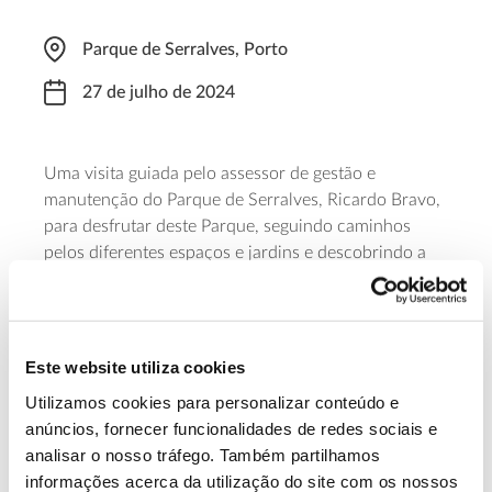
Parque de Serralves, Porto
27 de julho de 2024
Uma visita guiada pelo assessor de gestão e
manutenção do Parque de Serralves, Ricardo Bravo,
para desfrutar deste Parque, seguindo caminhos
pelos diferentes espaços e jardins e descobrindo a
habitat
diversidade de espécies a que ele serve de
. O
ponto de encontro está marcado para as 15:00, na
receção do Museu. A participação, limitada a 20
participantes, requer a aquisição de bilhete.
Este website utiliza cookies
Utilizamos cookies para personalizar conteúdo e
Saiba mais sobre esta visita sazonal de
anúncios, fornecer funcionalidades de redes sociais e
verão
analisar o nosso tráfego. Também partilhamos
informações acerca da utilização do site com os nossos