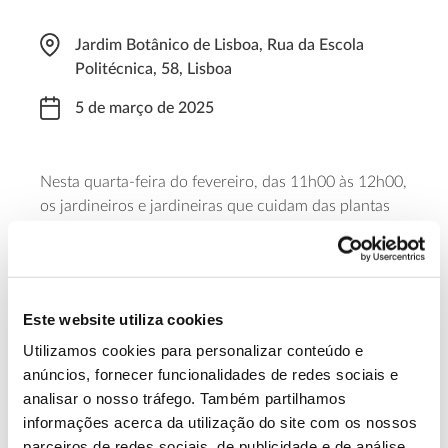
Jardim Botânico de Lisboa, Rua da Escola
Politécnica, 58, Lisboa
5 de março de 2025
Nesta quarta-feira do fevereiro, das 11h00 às 12h00,
os jardineiros e jardineiras que cuidam das plantas
deste espaço verde no coração da capital, guiam os
visitantes pelo Jardim Botânico de Lisboa e pelo seu
viveiro, que se encontram habitualmente fechado ao
público. Para participar é necessária inscrição e
Este website utiliza cookies
aquisição de bilhete de acesso ao Jardim.
Utilizamos cookies para personalizar conteúdo e
anúncios, fornecer funcionalidades de redes sociais e
Saiba mais
analisar o nosso tráfego. Também partilhamos
informações acerca da utilização do site com os nossos
parceiros de redes sociais, de publicidade e de análise,