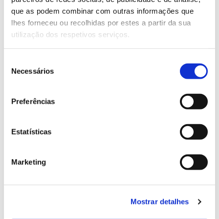
13.07.2026
que as podem combinar com outras informações que
Genoma do priolo e de outras espécies em risco:
lhes forneceu ou recolhidas por estes a partir da sua
conhecer para conservar
utilização dos respetivos serviços.
Seleção
Necessários
de
02.07.2026
consentimento
Registar galhas de Trichi em acácia-das-espigas:
Preferências
cidadãos chamados a ajudar
Estatísticas
Marketing
25.06.2026
Natureza e florestas procuram jovens voluntários
no verão 2026
Mostrar detalhes