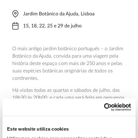
Jardim Botânico da Ajuda, Lisboa
15, 18, 22, 25 e 29 de julho
O mais antigo jardim botânico português – o Jardim
Botânico da Ajuda, convida para uma viagem pela
história deste espaço com mais de 250 anos e pelas
suas espécies botânicas originárias de todos os
continentes.
Há visitas todas as quartas e sábados de julho, das
18h30 às 20h00, e cada uma será feita em pequenos
grupos, de acordo com as recomendações da
Direção Geral da Saúde, com um custo de 5 euros
por participantes. Para dar esta “volta ao mundo”
pelos 35000 metros quadrados do Jardim é
Este website utiliza cookies
necessária inscrição prévia, com pelo menos 48