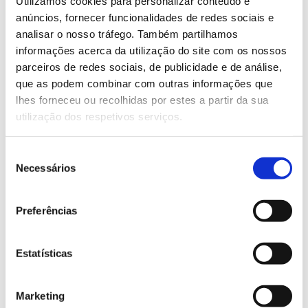
Utilizamos cookies para personalizar conteúdo e
horas de antecedência.
anúncios, fornecer funcionalidades de redes sociais e
analisar o nosso tráfego. Também partilhamos
Inscreva-se no email botanicoajuda@isaulisboa.pt ou
informações acerca da utilização do site com os nossos
através do 924101712.
parceiros de redes sociais, de publicidade e de análise,
que as podem combinar com outras informações que
Saiba mais sobre as visitas guiadas
lhes forneceu ou recolhidas por estes a partir da sua
utilização dos respetivos serviços.
13.07.2026
Seleção
Genoma do priolo e de outras espécies em risco:
Necessários
de
conhecer para conservar
consentimento
Preferências
02.07.2026
Estatísticas
Registar galhas de Trichi em acácia-das-espigas:
cidadãos chamados a ajudar
Marketing