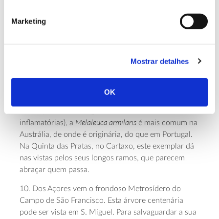
Magnolia
ainda no final do inverno a magnólia (
x
soulangeana
) do Jardim da Casa da Criança D.
Marketing
Leonor, em Castanheira de Pera é um dos híbridos
mais comuns no nosso país. Ostenta grandes flores
perfumadas em tons de branco e rosa que aparecem
Mostrar detalhes
antes das folhas.
9. Conhecida como árvore-do-chá (não pela bebida,
OK
tea tree oil
mas pelo
, um óleo com propriedades
antissépticas, antifúngicas, antibacterianas e anti-
Melaleuca armilaris
inflamatórias), a
é mais comum na
Austrália, de onde é originária, do que em Portugal.
Na Quinta das Pratas, no Cartaxo, este exemplar dá
nas vistas pelos seus longos ramos, que parecem
abraçar quem passa.
10. Dos Açores vem o frondoso Metrosídero do
Campo de São Francisco. Esta árvore centenária
pode ser vista em S. Miguel. Para salvaguardar a sua