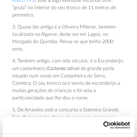
KNJ1/195
), este antigo exemplar esconde uma
“gruta” no interior do seu tronco de 11 metros de
perímetro.
3. Quase tão antiga é a Oliveira Milenar, também
localizada no Algarve, desta vez em Lagoa, no
Morgado do Quintão. Pensa-se que tenha 2000
anos.
4. Também antigo, com oito séculos, é o Esconderijo,
Castanea sativa
um castanheiro (
) de grande porte
situado num souto em Castanheira da Serra,
Coimbra. O seu tronco oco serviu de esconderijo a
muitas gerações de crianças e foi esta a
particularidade que lhe deu o nome.
5. De Arraiolos está a concurso a Sobreira Grande.
Quercus suber
Este
, típico da paisagem alentejana,
apesar de não ser das árvores de maior porte a
concurso, tem grandes ramos que projetam uma