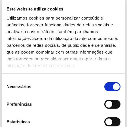
sombra refrescante.
Este website utiliza cookies
6. Entre as candidatas mais imponentes, encontra-se
Utilizamos cookies para personalizar conteúdo e
Pinus
o Guardião d´El Rei, um pinheiro-bravo (
anúncios, fornecer funcionalidades de redes sociais e
pinaster
) com mais de 200 anos que se eleva a mais
analisar o nosso tráfego. Também partilhamos
de 25 metros de altura. Como o nome sugere, fica
informações acerca da utilização do site com os nossos
localizado no Pinhal de Leiria e é uma relíquia do
parceiros de redes sociais, de publicidade e de análise,
arvoredo antigo desta Mata Nacional. Está
que as podem combinar com outras informações que
classificado como “Árvore de Interesse Público” do
lhes forneceu ou recolhidas por estes a partir da sua
Pinhal do Rei (
n.º de processo KNJ1/589
).
utilização dos respetivos serviços.
7. Igualmente imponente, com mais de 30 metros de
altura, é o plátano gigante da quinta da Foja, na
Seleção
Platanus hybrida
Necessários
Figueira da Foz. Este plátano (
),
de
também classificado como Árvore de Interesse
consentimento
Público (Ref.ª KNJ1/005), tem uma idade estimada
Preferências
de 263 anos e um perímetro de tronco de mais de
9,5 metros.
Estatísticas
8. Exuberante pela sua floração rosa, que se inicia