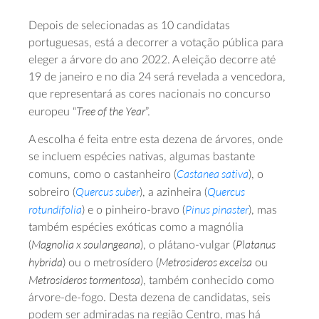
Depois de selecionadas as 10 candidatas
portuguesas, está a decorrer a votação pública para
eleger a árvore do ano 2022. A eleição decorre até
19 de janeiro e no dia 24 será revelada a vencedora,
que representará as cores nacionais no concurso
Tree of the Year
europeu “
”.
A escolha é feita entre esta dezena de árvores, onde
se incluem espécies nativas, algumas bastante
Castanea sativa
comuns, como o castanheiro (
), o
Quercus suber
Quercus
sobreiro (
), a azinheira (
rotundifolia
Pinus pinaster
) e o pinheiro-bravo (
), mas
também espécies exóticas como a magnólia
Magnolia x soulangeana
Platanus
(
), o plátano-vulgar (
hybrida
Metrosideros excelsa
) ou o metrosídero (
ou
Metrosideros tormentosa
), também conhecido como
árvore-de-fogo. Desta dezena de candidatas, seis
podem ser admiradas na região Centro, mas há