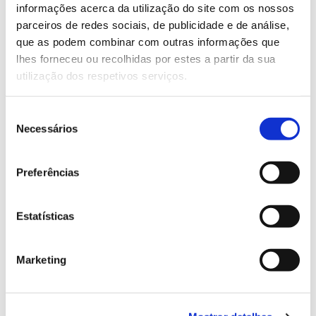
Saiba mais sobre este workshop
informações acerca da utilização do site com os nossos
parceiros de redes sociais, de publicidade e de análise,
que as podem combinar com outras informações que
13.07.2026
lhes forneceu ou recolhidas por estes a partir da sua
utilização dos respetivos serviços.
Genoma do priolo e de outras espécies em risco:
conhecer para conservar
Seleção
Necessários
de
consentimento
02.07.2026
Preferências
Registar galhas de Trichi em acácia-das-espigas:
cidadãos chamados a ajudar
Estatísticas
Marketing
25.06.2026