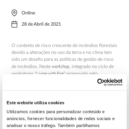
Online
28 de Abril de 2021
O contexto de risco crescente de incêndios florestais
devido a alterações no uso da terra e no clima tem
sido um desafio para as políticas de gestão de risco
workshop
de incêndios. Neste
, integrado no ciclo de
Living with Fire
workshops “
” promovido pelo
programa Pyrolife, vai discutir as dimensões
sociambientais e políticas para a implementação de
abordagens integradas na gestão de risco,
partilhando aprendizagens adquiridas a nível
Este website utiliza cookies
europeu. O evento tem início às 15h00 e as
Utilizamos cookies para personalizar conteúdo e
inscrições podem ser realizadas no
formulário
.
anúncios, fornecer funcionalidades de redes sociais e
analisar o nosso tráfego. Também partilhamos