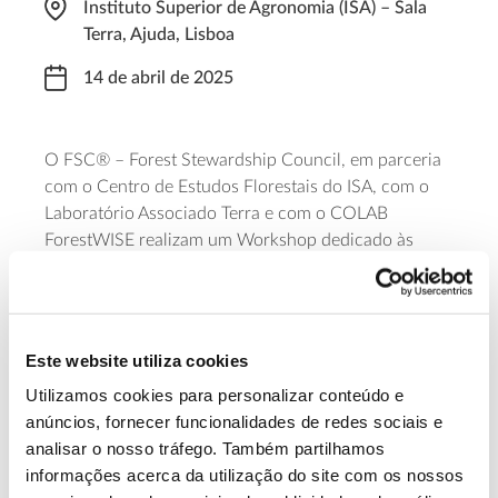
Instituto Superior de Agronomia (ISA) – Sala
Terra, Ajuda, Lisboa
14 de abril de 2025
O FSC® – Forest Stewardship Council, em parceria
com o Centro de Estudos Florestais do ISA, com o
Laboratório Associado Terra e com o COLAB
ForestWISE realizam um Workshop dedicado às
técnicas e tecnologias para realização de inventário
florestal. A iniciativa decorre das 09h30 às 17h00 e
abordará o potencial da tecnologia LiDAR e o uso da
aplicação móvel Arboreal, permitindo testá-la em
Este website utiliza cookies
campo.
Utilizamos cookies para personalizar conteúdo e
anúncios, fornecer funcionalidades de redes sociais e
Saiba mais
analisar o nosso tráfego. Também partilhamos
informações acerca da utilização do site com os nossos