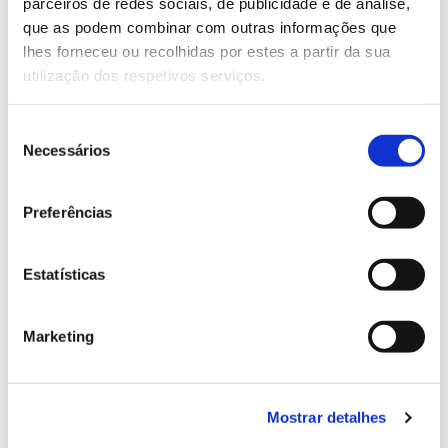
parceiros de redes sociais, de publicidade e de análise,
13.07.2026
que as podem combinar com outras informações que
Genoma do priolo e de outras espécies em risco:
lhes forneceu ou recolhidas por estes a partir da sua
conhecer para conservar
utilização dos respetivos serviços.
Seleção
Necessários
de
02.07.2026
consentimento
Preferências
Registar galhas de Trichi em acácia-das-espigas:
cidadãos chamados a ajudar
Estatísticas
Marketing
25.06.2026
Natureza e florestas procuram jovens voluntários
no verão 2026
Mostrar detalhes