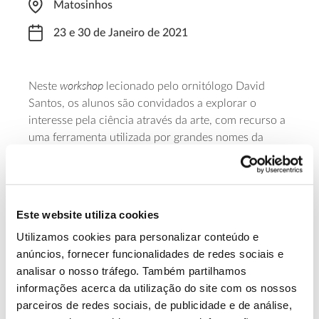
Matosinhos
23 e 30 de Janeiro de 2021
workshop
Neste
lecionado pelo ornitólogo David
Santos, os alunos são convidados a explorar o
interesse pela ciência através da arte, com recurso a
uma ferramenta utilizada por grandes nomes da
investigação ao longo dos séculos – o Diário de
Natureza. O curso tem a duração de 4h e o custo de
25€ sem material, ou de 40 com material incluído e
online
as inscrições são feitas
.
Este website utiliza cookies
Utilizamos cookies para personalizar conteúdo e
Saiba mais sobre este evento
anúncios, fornecer funcionalidades de redes sociais e
analisar o nosso tráfego. Também partilhamos
informações acerca da utilização do site com os nossos
13.07.2026
parceiros de redes sociais, de publicidade e de análise,