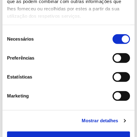
Genoma do priolo e de outras espécies em risco:
que as podem combinar com outras informações que
conhecer para conservar
lhes forneceu ou recolhidas por estes a partir da sua
utilização dos respetivos serviços.
Seleção
Necessários
de
02.07.2026
consentimento
Registar galhas de Trichi em acácia-das-espigas:
Preferências
cidadãos chamados a ajudar
Estatísticas
25.06.2026
Marketing
Natureza e florestas procuram jovens voluntários
no verão 2026
Mostrar detalhes