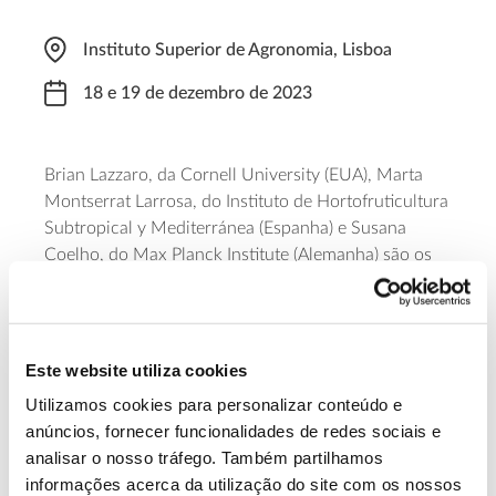
Instituto Superior de Agronomia, Lisboa
18 e 19 de dezembro de 2023
Brian Lazzaro, da Cornell University (EUA), Marta
Montserrat Larrosa, do Instituto de Hortofruticultura
Subtropical y Mediterránea (Espanha) e Susana
Coelho, do Max Planck Institute (Alemanha) são os
três oradores principais deste Encontro Anual
dedicado à biologia evolutiva, que o ISA recebe a 18
e 19 de dezembro. As
inscrições
encerram a 1 de
dezembro.
Este website utiliza cookies
Utilizamos cookies para personalizar conteúdo e
Saiba mais sobre o XIX Encontro Anual de
anúncios, fornecer funcionalidades de redes sociais e
Biologia Evolutiva
analisar o nosso tráfego. Também partilhamos
informações acerca da utilização do site com os nossos