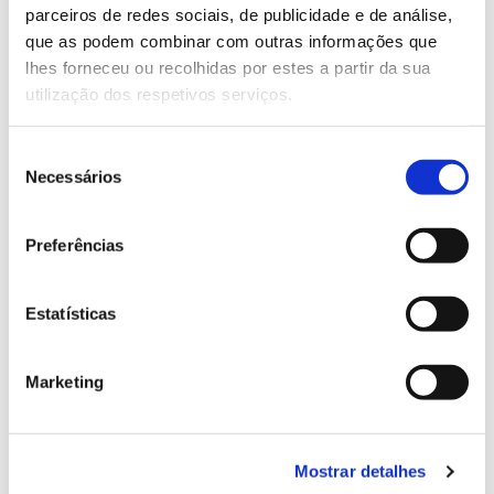
parceiros de redes sociais, de publicidade e de análise,
13.07.2026
que as podem combinar com outras informações que
lhes forneceu ou recolhidas por estes a partir da sua
Genoma do priolo e de outras espécies em risco:
utilização dos respetivos serviços.
conhecer para conservar
Seleção
Necessários
de
consentimento
02.07.2026
Preferências
Registar galhas de Trichi em acácia-das-espigas:
cidadãos chamados a ajudar
Estatísticas
Marketing
25.06.2026
Natureza e florestas procuram jovens voluntários
no verão 2026
Mostrar detalhes