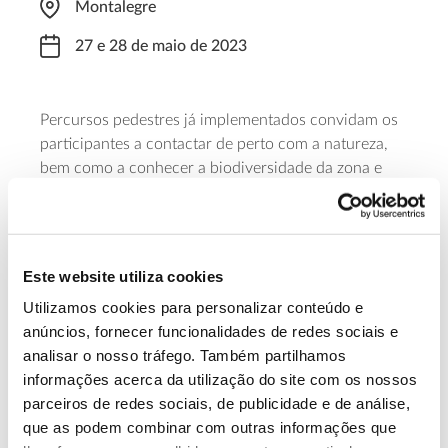
Montalegre
27 e 28 de maio de 2023
Percursos pedestres já implementados convidam os
participantes a contactar de perto com a natureza,
bem como a conhecer a biodiversidade da zona e
conhecer os usos e costumes das aldeias barrosãs.
Com organização do Município de Montalegre e do
Ecomuseu de Barroso.
Este website utiliza cookies
Saiba mais sobre estes passeios.
Utilizamos cookies para personalizar conteúdo e
anúncios, fornecer funcionalidades de redes sociais e
analisar o nosso tráfego. Também partilhamos
13.07.2026
informações acerca da utilização do site com os nossos
Genoma do priolo e de outras espécies em risco:
parceiros de redes sociais, de publicidade e de análise,
conhecer para conservar
que as podem combinar com outras informações que