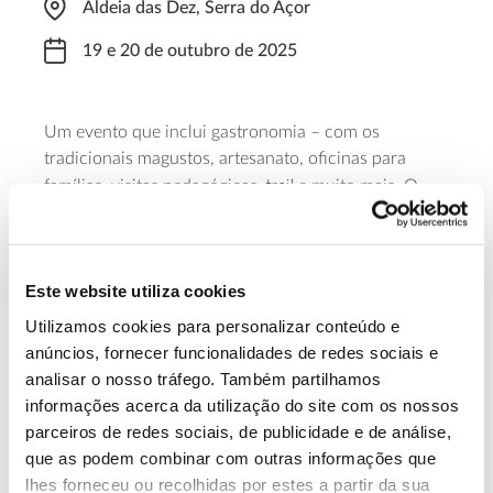
Aldeia das Dez, Serra do Açor
19 e 20 de outubro de 2025
Um evento que inclui gastronomia – com os
tradicionais magustos, artesanato, oficinas para
trail
famílias, visitas pedagógicas,
e muito mais. O
programa inclui ainda um concurso de fotografia que
se realiza em antecipação à Festa da Castanha.
Este website utiliza cookies
Saber mais
Utilizamos cookies para personalizar conteúdo e
anúncios, fornecer funcionalidades de redes sociais e
13.07.2026
analisar o nosso tráfego. Também partilhamos
informações acerca da utilização do site com os nossos
Genoma do priolo e de outras espécies em risco:
parceiros de redes sociais, de publicidade e de análise,
conhecer para conservar
que as podem combinar com outras informações que
lhes forneceu ou recolhidas por estes a partir da sua