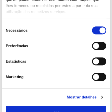
conhecer para conservar
lhes forneceu ou recolhidas por estes a partir da sua
utilização dos respetivos serviços.
Seleção
02.07.2026
Necessários
de
consentimento
Registar galhas de Trichi em acácia-das-espigas:
cidadãos chamados a ajudar
Preferências
Estatísticas
25.06.2026
Marketing
Natureza e florestas procuram jovens voluntários
no verão 2026
Mostrar detalhes