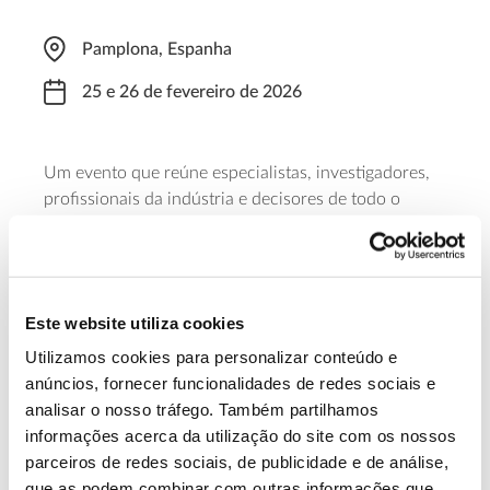
Pamplona, Espanha
25 e 26 de fevereiro de 2026
Um evento que reúne especialistas, investigadores,
profissionais da indústria e decisores de todo o
mundo para abordar os mais recentes avanços nas
relações água-planta e a sua relevância para os
desafios do ambiente e da produtividade agrícola e
florestal.
Este website utiliza cookies
Utilizamos cookies para personalizar conteúdo e
Saber mais
anúncios, fornecer funcionalidades de redes sociais e
analisar o nosso tráfego. Também partilhamos
informações acerca da utilização do site com os nossos
13.07.2026
parceiros de redes sociais, de publicidade e de análise,
Genoma do priolo e de outras espécies em risco:
que as podem combinar com outras informações que