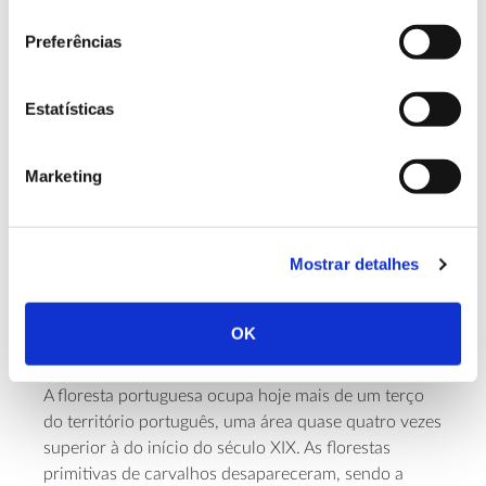
consentimento
Preferências
Estatísticas
Marketing
HISTÓRIA
Dinâmica rural e florestas
Mostrar detalhes
nos últimos 200 anos em
Portugal
OK
A floresta portuguesa ocupa hoje mais de um terço
do território português, uma área quase quatro vezes
superior à do início do século XIX. As florestas
primitivas de carvalhos desapareceram, sendo a