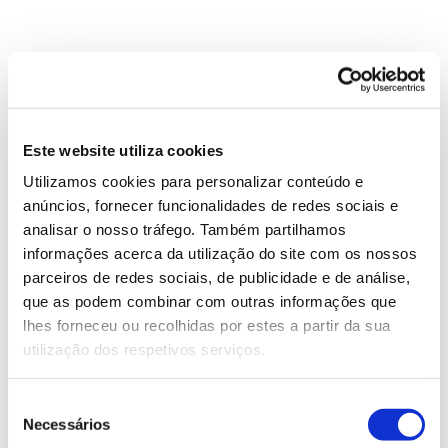
Conteúdo atualizado a 6 de abril de 2020
Este website utiliza cookies
Utilizamos cookies para personalizar conteúdo e
anúncios, fornecer funcionalidades de redes sociais e
analisar o nosso tráfego. Também partilhamos
informações acerca da utilização do site com os nossos
ANTERIOR
PRÓXIMO
parceiros de redes sociais, de publicidade e de análise,
que as podem combinar com outras informações que
lhes forneceu ou recolhidas por estes a partir da sua
VER TODAS AS PERGUNTAS
utilização dos respetivos serviços.
Seleção
Necessários
de