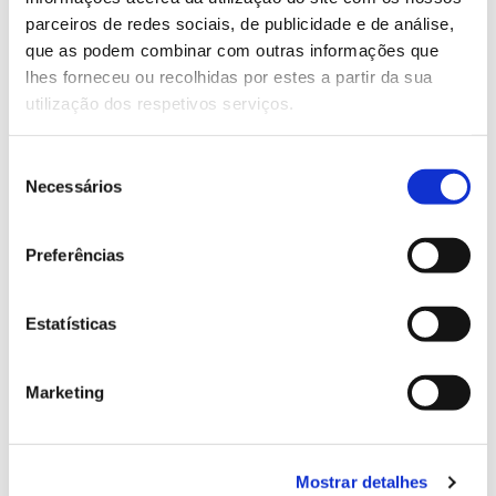
O que quer dizer “os solos em Portugal
parceiros de redes sociais, de publicidade e de análise,
são esqueléticos e pobres”?
que as podem combinar com outras informações que
lhes forneceu ou recolhidas por estes a partir da sua
Antes dos adubos químicos, como se
utilização dos respetivos serviços.
garantia a fertilidade dos terrenos de
uso agrícola?
Seleção
Necessários
de
consentimento
O que foi a Revolução Verde?
Preferências
Quantas árvores e de que espécies eram
necessárias para construir uma nau?
Estatísticas
Quando se iniciaram as preocupações
Marketing
de reflorestação em Portugal? E
porquê?
Mostrar detalhes