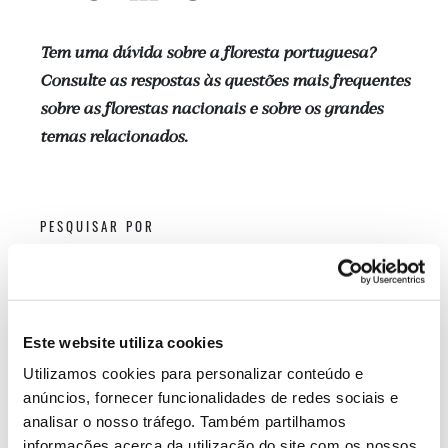
Tem uma dúvida sobre a floresta portuguesa?
Consulte as respostas às questões mais frequentes
sobre as florestas nacionais e sobre os grandes
temas relacionados.
PESQUISAR POR
DINÂMICA RURAL
Este website utiliza cookies
Que fatores contribuíram para a
redução da área florestal em Portugal
Utilizamos cookies para personalizar conteúdo e
até ao século XX?
anúncios, fornecer funcionalidades de redes sociais e
analisar o nosso tráfego. Também partilhamos
informações acerca da utilização do site com os nossos