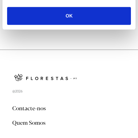
Porque “sobreviveram” o sobreiro e a
azinheira à utilização excessiva dos
OK
restantes carvalhos?
@2026
Contacte-nos
Quem Somos