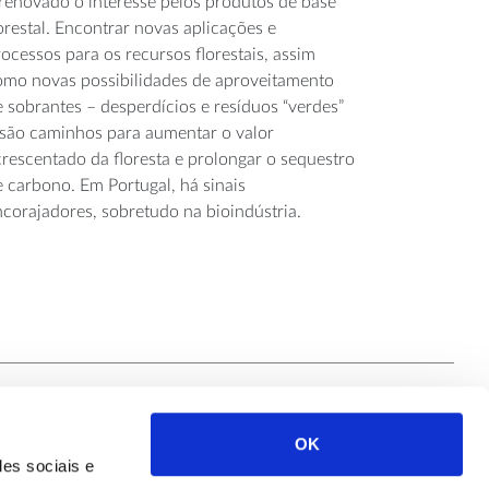
 renovado o interesse pelos produtos de base
orestal. Encontrar novas aplicações e
ocessos para os recursos florestais, assim
omo novas possibilidades de aproveitamento
 sobrantes – desperdícios e resíduos “verdes”
 são caminhos para aumentar o valor
crescentado da floresta e prolongar o sequestro
e carbono. Em Portugal, há sinais
ncorajadores, sobretudo na bioindústria.
OK
Siga-nos
des sociais e