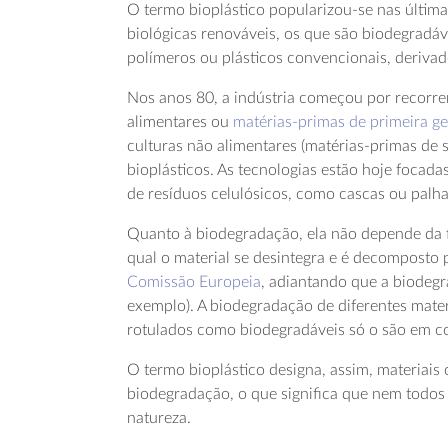
O termo bioplástico popularizou-se nas última
biológicas renováveis, os que são biodegradáv
polímeros ou plásticos convencionais, deriva
Nos anos 80, a indústria começou por recorre
alimentares ou
matérias-primas de primeira g
culturas não alimentares (matérias-primas de 
bioplásticos. As tecnologias estão hoje foca
de resíduos celulósicos, como cascas ou palh
Quanto à biodegradação, ela não depende da f
qual o material se desintegra e é decompost
Comissão Europeia
, adiantando que a biodeg
exemplo). A biodegradação de diferentes mater
rotulados como biodegradáveis só o são em co
O termo bioplástico designa, assim, materiais 
biodegradação, o que significa que nem todos
natureza.