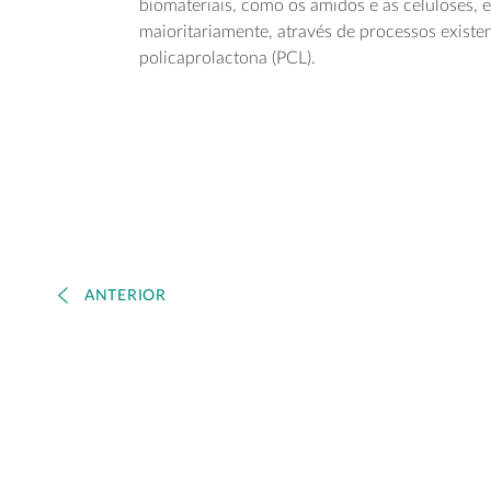
biomateriais, como os amidos e as celuloses,
maioritariamente, através de processos existen
policaprolactona (PCL).
ANTERIOR