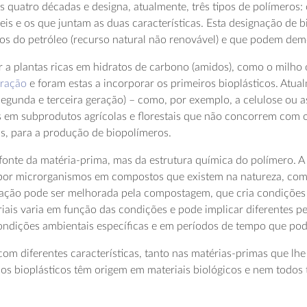
s quatro décadas e designa, atualmente, três tipos de polímeros
eis e os que juntam as duas características. Esta designação de 
dos do petróleo (recurso natural não renovável) e que podem de
r a plantas ricas em hidratos de carbono (amidos), como o milho
eração
e foram estas a incorporar os primeiros bioplásticos. Atual
segunda e terceira geração) – como, por exemplo, a celulose ou as
das em subprodutos agrícolas e florestais que não concorrem com
as, para a produção de biopolímeros.
onte da matéria-prima, mas da estrutura química do polímero. 
o por microrganismos em compostos que existem na natureza, co
ração pode ser melhorada pela compostagem, que cria condições
iais varia em função das condições e pode implicar diferentes 
ndições ambientais específicas e em períodos de tempo que pod
com diferentes características, tanto nas matérias-primas que lh
 os bioplásticos têm origem em materiais biológicos e nem todo