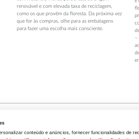
e
renovável e com elevada taxa de reciclagem,
fl
como os que provêm da floresta. Da próxima vez
pr
que for às compras, olhe para as embalagens
c
para fazer uma escolha mais consciente.
de
–
a
d
e
es
-nos
Política de Privacidade
rsonalizar conteúdo e anúncios, fornecer funcionalidades de re