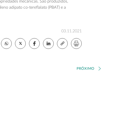
ropriedades mecânicas. São produzidos,
leno adipato co-tereflalato (PBAT) e a
03.11.2021
PRÓXIMO