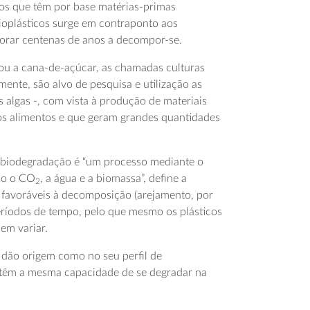
: os que têm por base matérias-primas
bioplásticos surge em contraponto aos
morar centenas de anos a decompor-se.
 ou a cana-de-açúcar, as chamadas culturas
mente, são alvo de pesquisa e utilização as
 algas -, com vista à produção de materiais
 os alimentos e que geram grandes quantidades
A biodegradação é “um processo mediante o
mo o CO
, a água e a biomassa”, define a
2
 favoráveis à decomposição (arejamento, por
períodos de tempo, pelo que mesmo os plásticos
em variar.
e dão origem como no seu perfil de
s têm a mesma capacidade de se degradar na