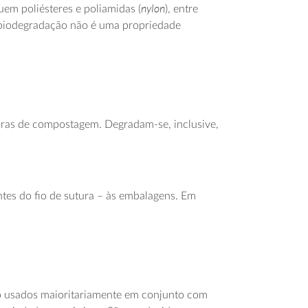
nylon
uem poliésteres e poliamidas (
), entre
a biodegradação não é uma propriedade
turas de compostagem. Degradam-se, inclusive,
tes do fio de sutura – às embalagens. Em
ão usados maioritariamente em conjunto com