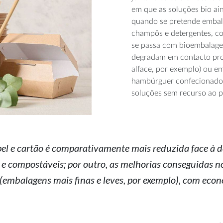
em que as soluções bio ain
quando se pretende embala
champôs e detergentes, co
se passa com bioembalagen
degradam em contacto pro
alface, por exemplo) ou e
hambúrguer confecionado o
soluções sem recurso ao pl
l e cartão é comparativamente mais reduzida face à do
 e compostáveis; por outro, as melhorias conseguidas 
(embalagens mais finas e leves, por exemplo), com econ