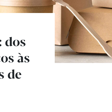
 dos
cos às
s de