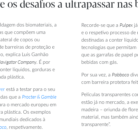
e os desafios a ultrapassar nas
Pulpex
oldagem dos biomateriais, a
Recorde-se que a
já
peças que compõem uma
e o respetivo processo de
lateral de copos ou
destinadas a conter líquid
e barreiras de proteção e
tecnologias que permitam c
o, explica Luís Ganhão
que as garrafas de papel 
Navigator Company
. É por
bebidas com gás.
onter líquidos, gorduras e
Pabboco
Por sua vez, a
divu
da plástica.
com barreira protetora feit
ver
está a testar para o seu
Películas transparentes c
Procter & Gamble
 das que a
estão já no mercado, a e
 para o mercado europeu em
madeira – oriunda de flore
ra plástica. Os exemplos
material, mas também aind
mundiais dedicados à
transparente”.
oco
, respetivamente.