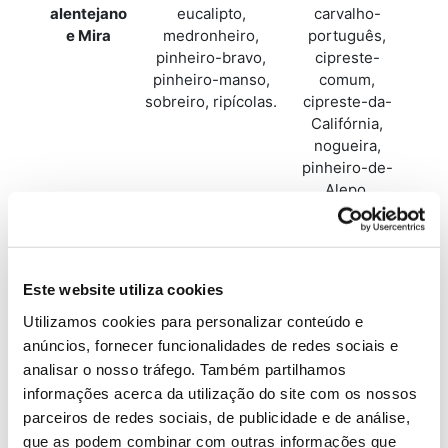
alentejano
eucalipto,
carvalho-
e Mira
medronheiro,
português,
pinheiro-bravo,
cipreste-
pinheiro-manso,
comum,
sobreiro, ripícolas.
cipreste-da-
Califórnia,
nogueira,
pinheiro-de-
Alepo.
Almodôvar
alfarrobeira,
carvalho-
e Serra do
azinheira,
americano,
Algarve
carvalho-
carvalho-
Este website utiliza cookies
português,
negral,
eucalipto,
castanheiro,
Utilizamos cookies para personalizar conteúdo e
medronheiro,
cedro-do-
anúncios, fornecer funcionalidades de redes sociais e
nogueira,
Buçaco,
analisar o nosso tráfego. Também partilhamos
pinheiro-bravo,
cerejeira,
informações acerca da utilização do site com os nossos
pinheiro-de-
cipreste-
parceiros de redes sociais, de publicidade e de análise,
Alepo, pinheiro-
comum,
que as podem combinar com outras informações que
manso, sobreiro,
cipreste-da-