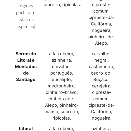
sobreiro, ripícolas.
cipreste-
regiões
comum,
partilham
cipreste-da-
listas de
Califórnia,
espécies)
nogueira,
pinheiro-de-
Alepo.
Serras do
alfarrobeira,
carvalho-
Litoral e
azinheira,
negral,
Montados
carvalho-
castanheiro,
de
português,
cedro-do-
Santiago
eucalipto,
Buçaco,
medronheiro,
cerejeira,
pinheiro-bravo,
cipreste-
pinheiro-de-
comum,
Alepo, pinheiro-
cipreste-da-
manso, sobreiro,
Califórnia,
ripícolas.
nogueira.
Litoral
alfarrobeira,
azinheira,