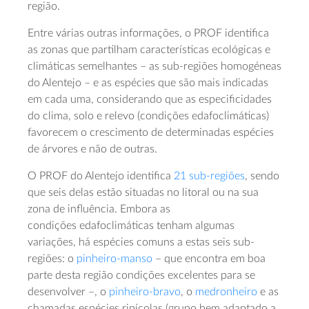
região.
Entre várias outras informações, o PROF identifica
as zonas que partilham características ecológicas e
climáticas semelhantes – as sub-regiões homogéneas
do Alentejo – e as espécies que são mais indicadas
em cada uma, considerando que as especificidades
do clima, solo e relevo (condições
edafoclimáticas
)
favorecem o crescimento de determinadas espécies
de árvores e não de outras.
O PROF do Alentejo identifica
21 sub-regiões
, sendo
que seis delas estão situadas no litoral ou na
sua
zona de influência
. E
mbora as
condições
edafoclimáticas
tenham algumas
variações
, há espécies comuns
a estas
seis
sub-
regiões:
o
pinheiro-manso
– que encontra em boa
parte desta região condições excelentes para se
desenvolver –
,
o
pinheiro-bravo
,
o
medronheiro
e as
chamadas espécies ripícolas (
grupo bem adaptado a