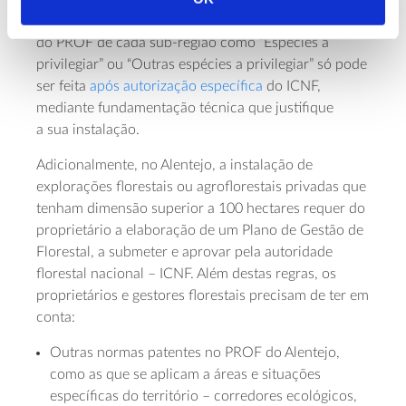
A plantação de espécies
florestais que não constem
do PROF de cada sub-região como “Espécies a
privilegiar” ou “Outras espécies a privilegiar”
só pode
ser feita
após autorização específica
do ICNF,
mediante fundamentação técnica que justifique
a sua instalação.
Adicionalmente, no Alentejo, a instalação de
explorações florestais ou agroflorestais privadas que
tenham dimensão superior a 100 hectares requer do
proprietário a elaboração de um Plano de Gestão de
Florestal, a submeter e aprovar pela autoridade
florestal nacional – ICNF. Além destas regras, os
proprietários e gestores florestais precisam de ter em
conta:
Outras normas patentes no PROF do Alentejo,
como as que se aplicam a áreas e situações
específicas do território – corredores ecológicos,