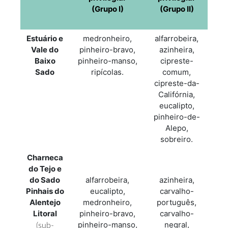
(Grupo I)
(Grupo II)
Estuário e
medronheiro,
alfarrobeira,
Vale do
pinheiro-bravo,
azinheira,
Baixo
pinheiro-manso,
cipreste-
Sado
ripícolas.
comum,
cipreste-da-
Califórnia,
eucalipto,
pinheiro-de-
Alepo,
sobreiro.
Charneca
do Tejo e
do Sado
alfarrobeira,
azinheira,
Pinhais do
eucalipto,
carvalho-
Alentejo
medronheiro,
português,
Litoral
pinheiro-bravo,
carvalho-
pinheiro-manso,
negral,
(sub-