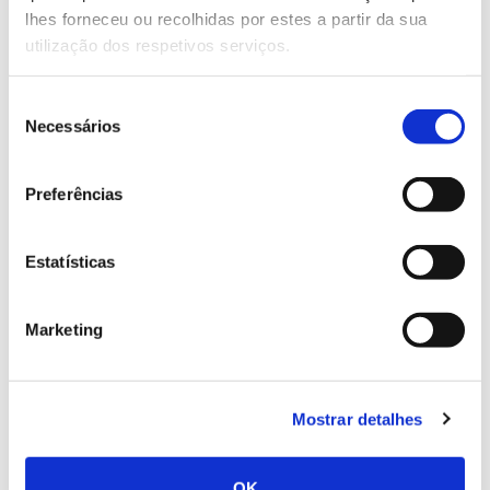
lhes forneceu ou recolhidas por estes a partir da sua
ripícolas.
Califórnia.
utilização dos respetivos serviços.
Seleção
Nota: as
espécies ripícolas
são indicadas para margens de
Necessários
de
cursos de água (galerias ripícolas) e incluem, entre outras, o
consentimento
amieiro, o freixo e os salgueiros.
O
carvalho-português (ou
cerquinho), deve preferencialmente
ser d
a
Preferências
subespécie
Quercus
faginea
subsp
.
broteroi
.
O e
ucalipto
refere-se à espécie
Eucalytpus
globulus
.
Estatísticas
Saiba também quais são as espécies a privilegiar no
interior do Alentejo
.
Marketing
Gabinetes Técnicos Florestais
Mostrar detalhes
podem apoiar
OK