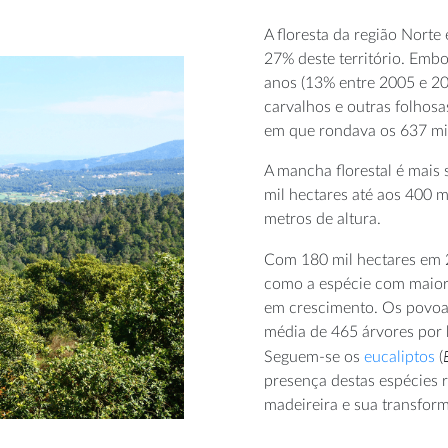
A floresta da região Norte
27% deste território. Embo
anos (13% entre 2005 e 20
carvalhos e outras folhosa
em que rondava os 637 mil
A mancha florestal é mais 
mil hectares até aos 400 m
metros de altura.
Com 180 mil hectares em
como a espécie com maior
em crescimento. Os povo
média de 465 árvores por
Seguem-se os
eucaliptos
(
presença destas espécies r
madeireira e sua transfor