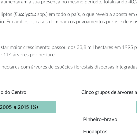
 aumentaram a sua presença no mesmo período, totalizando 40,2
Eucalyptus
iptos (
spp.) em todo o país, o que revela a aposta em
iário. Em ambos os casos dominam os povoamentos puros e denso
egistar maior crescimento: passou dos 33,8 mil hectares em 1995 
114 árvores por hectare.
l hectares com árvores de espécies florestais dispersas integra
ão do Centro
Cinco grupos de árvores m
 2005 a 2015 (%)
Pinheiro-bravo
Eucaliptos