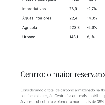
Improdutivos
78,9
-2,7%
Águas interiores
22,4
14,3%
Agrícola
523,3
-2,6%
Urbano
148,1
8,1%
Centro: o maior reservató
Considerando o total de carbono armazenado na flo
continental, a região Centro é a que mais contribui
árvores, subcoberto e biomassa morta mais de 38%