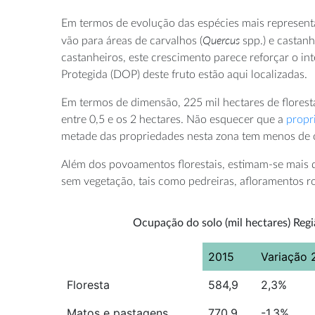
Em termos de evolução das espécies mais representa
Quercus
vão para áreas de carvalhos (
spp.) e castanh
castanheiros, este crescimento parece reforçar o in
Protegida (DOP) deste fruto estão aqui localizadas.
Em termos de dimensão, 225 mil hectares de florest
entre 0,5 e os 2 hectares. Não esquecer que a
propr
metade das propriedades nesta zona tem menos de c
Além dos povoamentos florestais, estimam-se mais d
sem vegetação, tais como pedreiras, afloramentos r
Ocupação do solo (mil hectares) Reg
2015
Variação 
Floresta
584,9
2,3%
Matos e pastagens
770,9
-1,3%