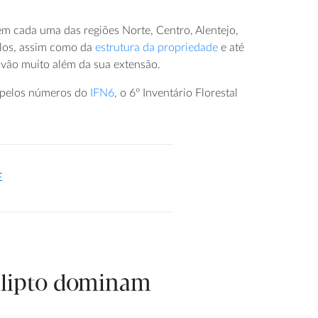
 em cada uma das regiões Norte, Centro, Alentejo,
solos, assim como da
estrutura da propriedade
e até
as vão muito além da sua extensão.
a pelos números do
IFN6
, o 6º Inventário Florestal
E
calipto dominam