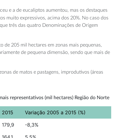
sceu e a de eucaliptos aumentou, mas os destaques
tos muito expressivos, acima dos 20%. No caso dos
a que três das quatro Denominações de Origem
rto de 205 mil hectares em zonas mais pequenas,
itariamente de pequena dimensão, sendo que mais de
 zonas de matos e pastagens, improdutivos (áreas
ais representativos (mil hectares) Região do Norte
2015
Variação 2005 a 2015 (%)
179,9
-8,3%
164,1
5,5%