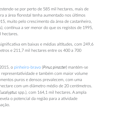
 estende-se por perto de 585 mil hectares, mais de
ra a área florestal tenha aumentado nos últimos
15, muito pelo crescimento da área de castanheiro,
s), continua a ser menor do que os registos de 1995,
 hectares.
significativa em baixas e médias altitudes, com 249,6
etros e 211,7 mil hectares entre os 400 a 700
Pinus pinaster
 2015, o
pinheiro-bravo
(
) mantém-se
 representatividade e também com maior volume
amentos puros e densos prevalecem, com uma
 hectare com um diâmetro médio de 20 centímetros.
Eucalyptus
spp.), com 164,1 mil hectares. A ampla
evela o potencial da região para a atividade
mação.