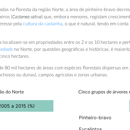
das na floresta da região Norte, a área de pinheiro-bravo decre
Castanea sativa
eiros (
) que, embora menores, registam crescimen
teresse pela
cultura da castanha
, o que é natural, tendo em cont
a localizam-se em propriedades entre os 2 e os 10 hectares e pe
iedade
no Norte, por questões geográficas e históricas, é maior
inco hectares.
e 80 mil hectares de áreas com espécies florestais dispersas em
ochosos ou dunas), campos agrícolas e zonas urbanas.
ião do Norte
Cinco grupos de árvores m
2005 a 2015 (%)
Pinheiro-bravo
Eucaliptos