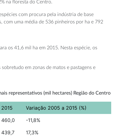
% na floresta do Centro.
 espécies com procura pela indústria de base
s, com uma média de 536 pinheiros por ha e 792
para os 41,6 mil ha em 2015. Nesta espécie, os
das sobretudo em zonas de matos e pastagens e
ais representativos (mil hectares) Região do Centro
2015
Variação 2005 a 2015 (%)
460,0
-11,8%
439,7
17,3%