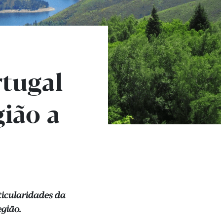
rtugal
gião a
ticularidades da
egião.