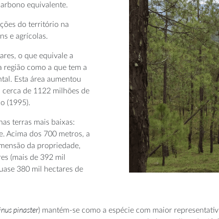
carbono equivalente.
ões do território na
ns e agrícolas.
ares, o que equivale a
ta região como a que tem a
ntal. Esta área aumentou
s cerca de 1122 milhões de
o (1995).
nas terras mais baixas:
e. Acima dos 700 metros, a
dimensão da propriedade,
res (mais de 392 mil
quase 380 mil hectares de
inus pinaster
) mantém-se como a espécie com maior representativ