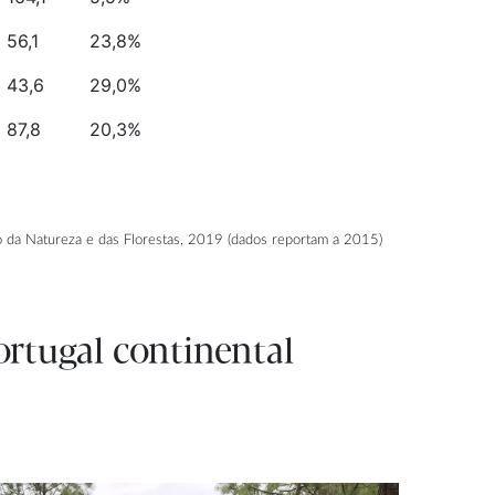
56,1
23,8%
43,6
29,0%
87,8
20,3%
o da Natureza e das Florestas, 2019 (dados reportam a 2015)
ortugal continental