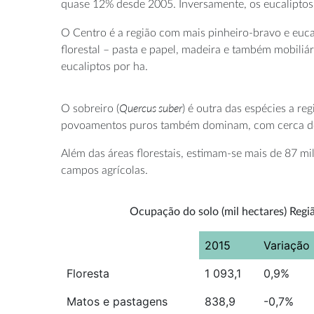
quase 12% desde 2005. Inversamente, os eucaliptos
O Centro é a região com mais pinheiro-bravo e eucal
florestal – pasta e papel, madeira e também mobil
eucaliptos por ha.
Quercus suber
O sobreiro (
) é outra das espécies a r
povoamentos puros também dominam, com cerca de 
Além das áreas florestais, estimam-se mais de 87 mi
campos agrícolas.
Ocupação do solo (mil hectares) Regi
2015
Variação
Floresta
1 093,1
0,9%
Matos e pastagens
838,9
-0,7%