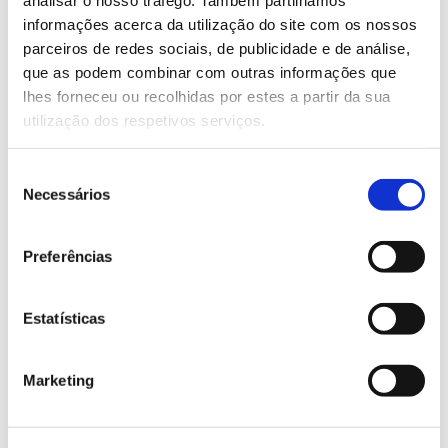
Qual a relação entre
informações acerca da utilização do site com os nossos
alterações climáticas e
parceiros de redes sociais, de publicidade e de análise,
florestas?
que as podem combinar com outras informações que
lhes forneceu ou recolhidas por estes a partir da sua
utilização dos respetivos serviços.
As florestas são os ecossistemas terrestres com
maior capacidade de sequestro de carbono, retendo-
o nos seus produtos, que podem substituir materiais
Seleção
Necessários
e energia de origem fóssil. Plantar e cuidar da
de
floresta são ações prementes para mitigar os
consentimento
impactes do aquecimento global decorrente das
Preferências
alterações climáticas.
Estatísticas
Marketing