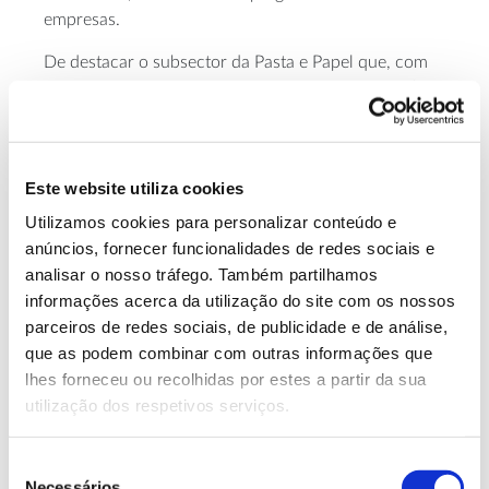
empresas.
De destacar o subsector da Pasta e Papel que, com
562 empresas, empregava quase 14 mil pessoas (de
acordo com os
dados do pessoal ao serviço
, do INE),
uma relação que traduz a maior dimensão das
empresas nesta atividade. Também as empresas da
Este website utiliza cookies
área da cortiça apresentam um elevado número de
pessoas ao serviço (8549) em comparação com o
Utilizamos cookies para personalizar conteúdo e
número de empresas deste subsector (803).
anúncios, fornecer funcionalidades de redes sociais e
analisar o nosso tráfego. Também partilhamos
informações acerca da utilização do site com os nossos
Distribuição geográfica das empresas
parceiros de redes sociais, de publicidade e de análise,
industriais de base florestal, 2022
que as podem combinar com outras informações que
lhes forneceu ou recolhidas por estes a partir da sua
utilização dos respetivos serviços.
Seleção
Necessários