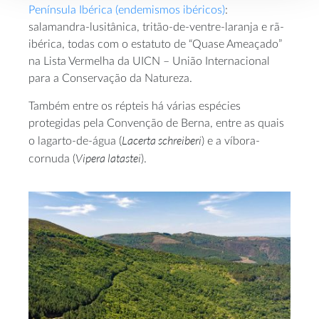
Península Ibérica (endemismos ibéricos)
:
salamandra-lusitânica, tritão-de-ventre-laranja e rã-
ibérica, todas com o estatuto de “Quase Ameaçado”
na Lista Vermelha da UICN – União Internacional
para a Conservação da Natureza.
Também entre os répteis há várias espécies
protegidas pela Convenção de Berna, entre as quais
Lacerta schreiberi
o lagarto-de-água (
) e a víbora-
Vipera latastei
cornuda (
).