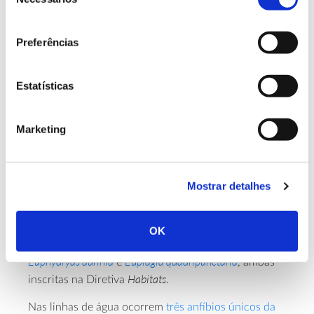
de
Protegida –, a coruja-do-mato, o gavião, a águia-de-
consentimento
asa-redonda, a gralha-preta, o pombo-torcaz, a rola
e o dom-fafe são algumas das que
sobrevoam a
Preferências
mata
.
Quanto aos mamíferos, é possível avistar desde o
Estatísticas
rato-do-campo à raposa, geneta e fuinha. Não faltam
os mamíferos voadores, entre os quais merece
Marketing
(Myotis
referência o
morcego-de-Bechstein
bechsteinii
), “Em Perigo” segundo o Livro Vermelho
dos Vertebrados de Portugal.
Mostrar detalhes
Nos invertebrados, identificaram-se também várias
espécies de protegidas internacionalmente, como a
Lucanus cervus
vaca-loura (
), que integra a Diretiva
OK
Habitats
e a Convenção de Berna, e as borboletas
Euphydryas aurinia
Euplagia quadripunctaria
e
, ambas
Habitats
inscritas na Diretiva
.
Nas linhas de água ocorrem
três anfíbios únicos da