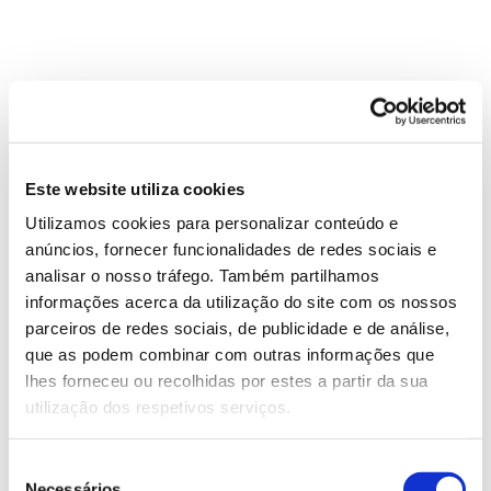
Mata da Margaraça abriga
centenas de espécies animais
A diversidade de animais que faz da mata da
Este website utiliza cookies
Margaraça o seu abrigo é igualmente muito elevada.
Utilizamos cookies para personalizar conteúdo e
Mais de uma centena de espécies de aves, 18 de
anúncios, fornecer funcionalidades de redes sociais e
mamíferos, oito de morcegos (todos insectívoros), 11
analisar o nosso tráfego. Também partilhamos
de répteis e seis de anfíbios ilustram-no bem, tal
informações acerca da utilização do site com os nossos
como descreve o
investigador Jorge Paiva
, que
parceiros de redes sociais, de publicidade e de análise,
considera a Mata da Margaraça como “o melhor
que as podem combinar com outras informações que
laboratório natural com qualidade didática da região
lhes forneceu ou recolhidas por estes a partir da sua
centro do país…”.
utilização dos respetivos serviços.
Accipiter gentilis
Espécies como o açor (
) – comum na
Seleção
serra a que dá nome e, por isso, símbolo da Área
Necessários