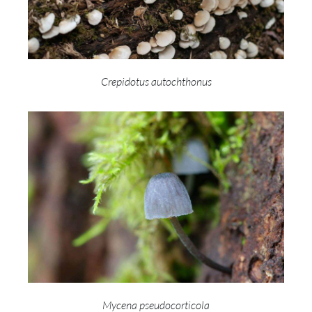
Crepidotus autochthonus
Mycena pseudocorticola