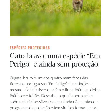
ESPÉCIES PROTEGIDAS
Gato-bravo: uma espécie “Em
Perigo” e ainda sem proteção
O gato-bravo é um dos quatro mamíferos das
florestas portuguesas “Em Perigo” de extinção – o
mesmo nível de risco que têm o lince-ibérico, o lobo-
ibérico e o toirão. Descubra o que importa saber
sobre este felino silvestre, que ainda não conta com
programas de proteção e tem vindo a tornar-se raro