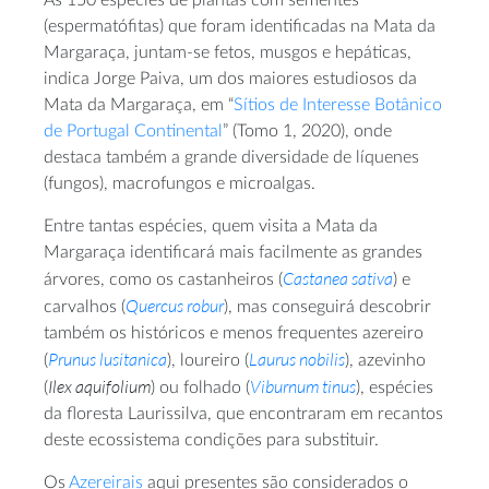
(espermatófitas) que foram identificadas na Mata da
Margaraça, juntam-se fetos, musgos e hepáticas,
indica Jorge Paiva, um dos maiores estudiosos da
Mata da Margaraça, em “
Sítios de Interesse Botânico
de Portugal Continental
” (Tomo 1, 2020), onde
destaca também a grande diversidade de líquenes
(fungos), macrofungos e microalgas.
Entre tantas espécies, quem visita a Mata da
Margaraça identificará mais facilmente as grandes
Castanea sativa
árvores, como os castanheiros (
) e
Quercus robur
carvalhos (
), mas conseguirá descobrir
também os históricos e menos frequentes azereiro
Prunus lusitanica
Laurus nobilis
(
), loureiro (
), azevinho
Ilex aquifolium
Viburnum tinus
(
) ou folhado (
), espécies
da floresta Laurissilva, que encontraram em recantos
deste ecossistema condições para substituir.
Os
Azereirais
aqui presentes são considerados o