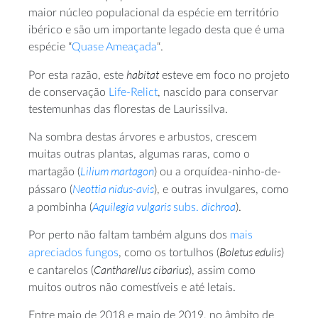
maior núcleo populacional da espécie em território
ibérico e são um importante legado desta que é uma
espécie “
Quase Ameaçada
“.
habitat
Por esta razão, este
esteve em foco no projeto
de conservação
Life-Relict
, nascido para conservar
testemunhas das florestas de Laurissilva.
Na sombra destas árvores e arbustos, crescem
muitas outras plantas, algumas raras, como o
Lilium martagon
martagão (
) ou a orquídea-ninho-de-
Neottia nidus-avis
pássaro (
), e outras invulgares, como
Aquilegia vulgaris
dichroa
a pombinha (
subs.
).
Por perto não faltam também alguns dos
mais
Boletus edulis
apreciados fungos
, como os tortulhos (
)
Cantharellus cibarius
e cantarelos (
), assim como
muitos outros não comestíveis e até letais.
Entre maio de 2018 e maio de 2019, no âmbito de