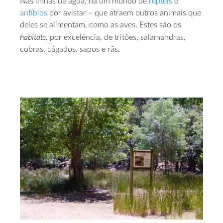
Nas linhas de água, há um mundo de
répteis
e
anfíbios
por avistar – que atraem outros animais que
deles se alimentam, como as aves. Estes são os
habitats
, por excelência, de tritões, salamandras,
cobras, cágados, sapos e rãs.