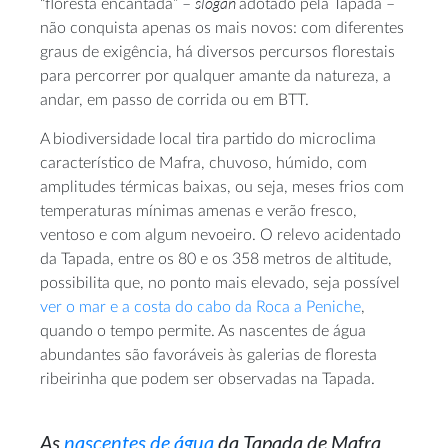
slogan
“floresta encantada” –
adotado pela Tapada –
não conquista apenas os mais novos: com diferentes
graus de exigência, há diversos percursos florestais
para percorrer por qualquer amante da natureza, a
andar, em passo de corrida ou em BTT.
A biodiversidade local tira partido do microclima
característico de Mafra, chuvoso, húmido, com
amplitudes térmicas baixas, ou seja, meses frios com
temperaturas mínimas amenas e verão fresco,
ventoso e com algum nevoeiro. O relevo acidentado
da Tapada, entre os 80 e os 358 metros de altitude,
possibilita que, no ponto mais elevado, seja possível
ver o mar e a costa do cabo da Roca a Peniche
,
quando o tempo permite. As nascentes de água
abundantes são favoráveis às galerias de floresta
ribeirinha que podem ser observadas na Tapada.
As
nascentes de água
da Tapada de Mafra