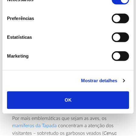
de
consentimento
Preferências
As Águias de Bonelli não são, contudo, os únicos
exemplares de aves de rapina que encontram abrigo
Estatísticas
Accipiter gentilis
no parque. Há também açores (
),
Bubo bubo
bufos-reais (
, a maior ave de rapina
Circaetus
Marketing
noturna da Europa) e águas-cobreiras (
gallicus
) nos céus do parque. Estes exemplares
podem cruzar rotas aéreas com as mais de 60
espécies de
pequenas aves
que vivem na Tapada,
Mostrar detalhes
Parus caeruleus
como os chapins (
), os rabirruivos
Phoenicurus ochruros
Fringilla
(
) ou os tentilhões (
OK
coelebs
).
Por mais emblemáticas que sejam as aves, os
mamíferos da Tapada
concentram a atenção dos
Cervus
visitantes – sobretudo os garbosos veados (