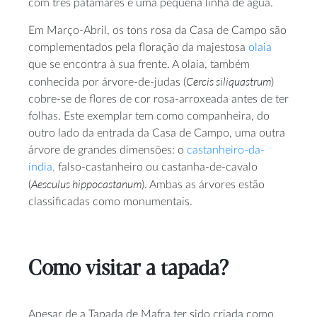
com três patamares e uma pequena linha de água.
Em Março-Abril, os tons rosa da Casa de Campo são
complementados pela floração da majestosa
olaia
que se encontra à sua frente. A olaia, também
Cercis siliquastrum
conhecida por árvore-de-judas (
)
cobre-se de flores de cor rosa-arroxeada antes de ter
folhas. Este exemplar tem como companheira, do
outro lado da entrada da Casa de Campo, uma outra
árvore de grandes dimensões: o
castanheiro-da-
índia
,
falso-castanheiro ou castanha-de-cavalo
Aesculus hippocastanum
(
). Ambas as árvores estão
classificadas como monumentais.
Como visitar a tapada?
Apesar de a Tapada de Mafra ter sido criada como