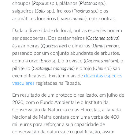
Populus
Platanus
choupos (
sp.), plátanos (
sp.),
Salix
Fraxinus
salgueiros (
sp.), freixos (
sp.) e os
Laurus nobilis
aromáticos loureiros (
), entre outras.
Dada a diversidade do local, outras espécies podem
Castanea sativa
ser descobertas. Dos castanheiros (
)
Quercus ilex
Ulmus minor
às azinheiras (
) e ulmeiros (
),
passando por um conjunto abundante de arbustos,
Erica
Daphne gnidium
como a urze (
sp.), o trovisco (
), o
Crataegus monogyna
Ulex
pilriteiro (
) e o tojo (
sp.) são
exemplificativos. Existem mais de
duzentas espécies
vasculares
registadas na Tapada.
Em resultado de um protocolo realizado, em julho de
2020, com o Fundo Ambiental e o Instituto da
Conservação da Natureza e das Florestas, a Tapada
Nacional de Mafra contará com uma verba de 400
mil euros para reforçar a sua capacidade de
conservação da natureza e requalificação, assim