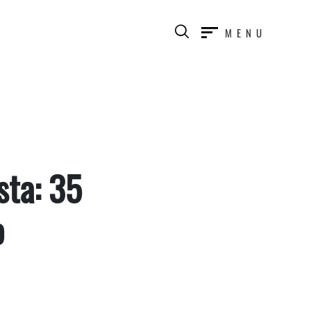
MENU
sta: 35
o