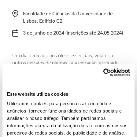
Faculdade de Ciências da Universidade de
Lisboa, Edifício C2
3 de junho de 2024 (inscrições até 24.05.2024)
Um dia dedicado aos óleos essenciais, voláteis e
outros extratos de plantas, sua extração, atividade
biológica e ainda às normas que necessitam de ser
cumpridas para a sua criação e comercialização. A
iniciativa decorre das 09:00 às 18:00 de 3 de junho.
As inscrições terminam a 24 de maio.
Este website utiliza cookies
Utilizamos cookies para personalizar conteúdo e
Saiba mais
anúncios, fornecer funcionalidades de redes sociais e
analisar o nosso tráfego. Também partilhamos
informações acerca da utilização do site com os nossos
13.07.2026
parceiros de redes sociais, de publicidade e de análise,