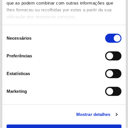
que as podem combinar com outras informações que
Genoma do priolo e de outras espécies em risco:
lhes forneceu ou recolhidas por estes a partir da sua
conhecer para conservar
utilização dos respetivos serviços.
Seleção
Necessários
de
02.07.2026
consentimento
Registar galhas de Trichi em acácia-das-espigas:
Preferências
cidadãos chamados a ajudar
Estatísticas
25.06.2026
Marketing
Natureza e florestas procuram jovens voluntários
no verão 2026
Mostrar detalhes