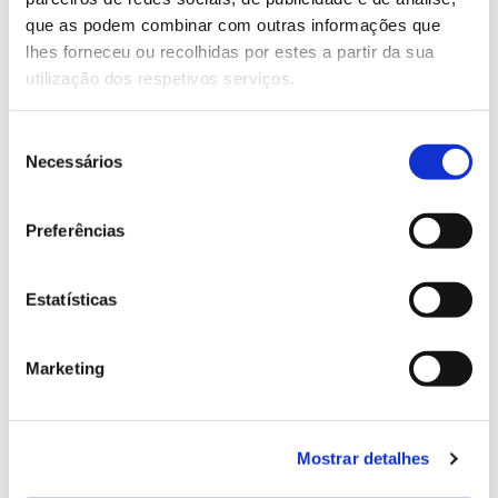
13.07.2026
que as podem combinar com outras informações que
Genoma do priolo e de outras espécies em risco:
lhes forneceu ou recolhidas por estes a partir da sua
conhecer para conservar
utilização dos respetivos serviços.
Seleção
Necessários
de
02.07.2026
consentimento
Registar galhas de Trichi em acácia-das-espigas:
Preferências
cidadãos chamados a ajudar
Estatísticas
Marketing
25.06.2026
Natureza e florestas procuram jovens voluntários
no verão 2026
Mostrar detalhes