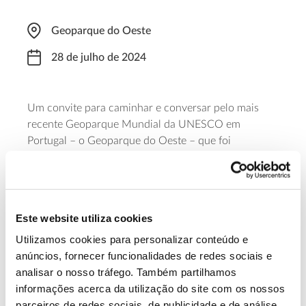
Geoparque do Oeste
28 de julho de 2024
Um convite para caminhar e conversar pelo mais
recente Geoparque Mundial da UNESCO em
Portugal – o Geoparque do Oeste – que foi
oficialmente reconhecido em março de 2024. Nesta
iniciativa da AGEO – Associação Geoparque Oeste,
pretende-se juntar caminhada e conversa para
conhecer a fauna e a flora que abriga, os seus
Este website utiliza cookies
desafios e oportunidades.
Utilizamos cookies para personalizar conteúdo e
anúncios, fornecer funcionalidades de redes sociais e
Saiba mais
analisar o nosso tráfego. Também partilhamos
informações acerca da utilização do site com os nossos
parceiros de redes sociais, de publicidade e de análise,