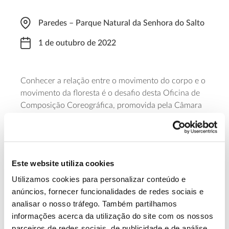
Paredes – Parque Natural da Senhora do Salto
1 de outubro de 2022
Conhecer a relação entre o movimento do corpo e o
movimento da floresta é o desafio desta Oficina de
Composição Coreográfica, promovida pela Câmara
de Paredes e dirigida aos jovens dos 13 aos 18 anos.
Uma tarde diferente (14h30 às 17h00), em
movimento e em pleno Parque Natural, para um
máximo de 15 jovens. As inscrições terminam a 30
Este website utiliza cookies
de setembro.
Utilizamos cookies para personalizar conteúdo e
anúncios, fornecer funcionalidades de redes sociais e
Saiba mais sobre esta oficina
analisar o nosso tráfego. Também partilhamos
informações acerca da utilização do site com os nossos
parceiros de redes sociais, de publicidade e de análise,