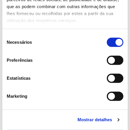
13.07.2026
que as podem combinar com outras informações que
Genoma do priolo e de outras espécies em risco:
lhes forneceu ou recolhidas por estes a partir da sua
conhecer para conservar
utilização dos respetivos serviços.
Seleção
Necessários
de
02.07.2026
consentimento
Registar galhas de Trichi em acácia-das-espigas:
Preferências
cidadãos chamados a ajudar
Estatísticas
Marketing
25.06.2026
Natureza e florestas procuram jovens voluntários
no verão 2026
Mostrar detalhes