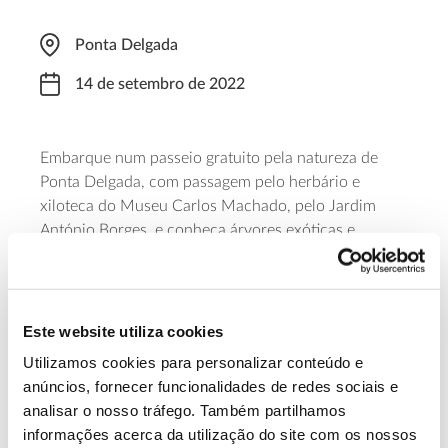
Ponta Delgada
14 de setembro de 2022
Embarque num passeio gratuito pela natureza de
Ponta Delgada, com passagem pelo herbário e
xiloteca do Museu Carlos Machado, pelo Jardim
António Borges, e conheça árvores exóticas e
ornamentais dos vários jardins e outros locais por
onde passeará durante as duas horas deste passeio.
O ponto de encontro é o Convento de Santo André –
Núcleo de Santo André, às 10h30. A atividade é
Este website utiliza cookies
gratuita e não é necessária inscrição.
Utilizamos cookies para personalizar conteúdo e
anúncios, fornecer funcionalidades de redes sociais e
Saiba mais sobre este passeio.
analisar o nosso tráfego. Também partilhamos
informações acerca da utilização do site com os nossos