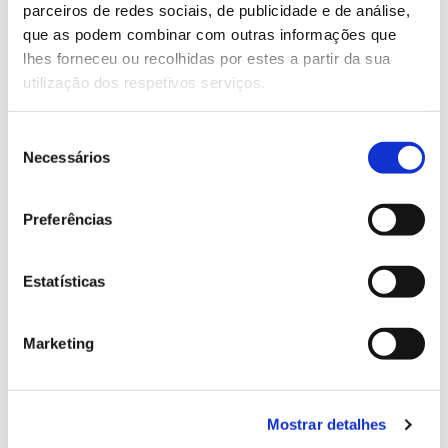
parceiros de redes sociais, de publicidade e de análise,
13.07.2026
que as podem combinar com outras informações que
lhes forneceu ou recolhidas por estes a partir da sua
Genoma do priolo e de outras espécies em risco:
utilização dos respetivos serviços.
conhecer para conservar
Seleção
Necessários
de
consentimento
02.07.2026
Preferências
Registar galhas de Trichi em acácia-das-espigas:
cidadãos chamados a ajudar
Estatísticas
Marketing
25.06.2026
Natureza e florestas procuram jovens voluntários
no verão 2026
Mostrar detalhes