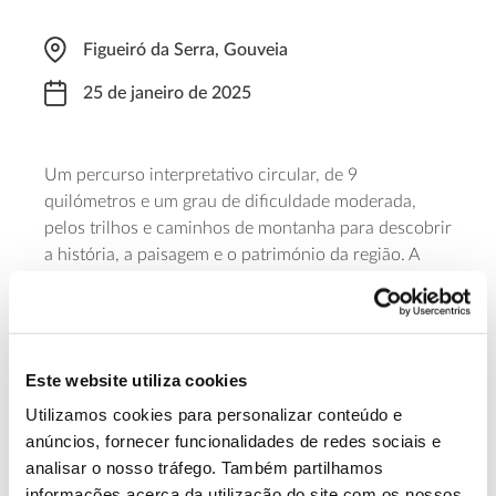
Figueiró da Serra, Gouveia
25 de janeiro de 2025
Um percurso interpretativo circular, de 9
quilómetros e um grau de dificuldade moderada,
pelos trilhos e caminhos de montanha para descobrir
a história, a paisagem e o património da região. A
partida está marcada para as 09:00, na Junta de
Freguesia de Figueiró da Serra, em Gouveia. A
iniciativa é do Estrela Geopark, é necessária
inscrição prévia e a participação tem um valor de 10
Este website utiliza cookies
euros, que inclui seguro e lanche no final da
caminhada.
Utilizamos cookies para personalizar conteúdo e
anúncios, fornecer funcionalidades de redes sociais e
analisar o nosso tráfego. Também partilhamos
Saber mais
informações acerca da utilização do site com os nossos