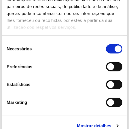
parceiros de redes sociais, de publicidade e de análise,
que as podem combinar com outras informações que
13.07.2026
lhes forneceu ou recolhidas por estes a partir da sua
Genoma do priolo e de outras espécies em risco:
utilização dos respetivos serviços.
conhecer para conservar
Seleção
Necessários
de
consentimento
02.07.2026
Preferências
Registar galhas de Trichi em acácia-das-espigas:
cidadãos chamados a ajudar
Estatísticas
Marketing
25.06.2026
Natureza e florestas procuram jovens voluntários
Mostrar detalhes